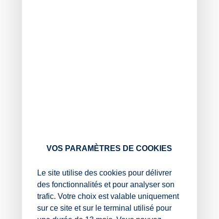
professionnelle ;
à sensibiliser les travailleurs aux enjeux du
vieillissement au travail ;
à sensibiliser les travailleurs à la prévention des
risques professionnels.
Par ailleurs, les règles applicables aux services de santé
au travail en agriculture évoluent.
Les conditions d’agrément de ces services tiennent
désormais davantage compte de la composition de
leurs équipes pluridisciplinaires.
Dans le même objectif de simplification, certaines
VOS PARAMÈTRES DE COOKIES
dispositions devenues obsolètes du Code rural sont
supprimées ou mises à jour, et notamment celles
Le site utilise des cookies pour délivrer
relatives à la détermination des effectifs des équipes
des fonctionnalités et pour analyser son
pluridisciplinaires.
trafic. Votre choix est valable uniquement
Ces évolutions concernent les employeurs et
sur ce site et sur le terminal utilisé pour
travailleurs agricoles, ainsi que les professionnels de