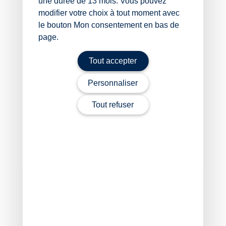
une durée de 13 mois. Vous pouvez
santé exerçant au sein des services de santé au travail
modifier votre choix à tout moment avec
du secteur agricole.
le bouton Mon consentement en bas de
Sources :
page.
Décret no 2026-151 du 3 mars 2026 relatif à des
Tout accepter
simplifications en matière de santé au travail des
travailleurs agricoles
Personnaliser
Décret no 2026-152 du 3 mars 2026 relatif aux
modalités de détermination de l’effectif de
Tout refuser
l’équipe pluridisciplinaire de santé au travail des
services de santé en agriculture
Prévention de la santé au travail : quelles évolutions
pour le secteur agricole ?
– © Copyright WebLex