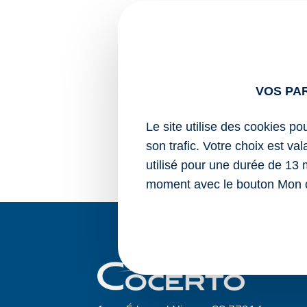
incompatibles avec la 
Estimant que ces manqu
prendre acte de la rupt
Mais peut-elle valable
VOS PA
Oui
Le site utilise des cookies po
Non
son trafic. Votre choix est va
utilisé pour une durée de 13 
moment avec le bouton Mon 
Navigation
de
l’article