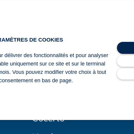
poursuite de son apprentissage.
ements sont suffisamment graves, elle adresse un courrier
ure de son contrat d’apprentissage à ses torts.
ment prendre acte de la rupture de son contrat d’apprentiss
RAMÈTRES DE COOKIES
ur délivrer des fonctionnalités et pour analyser
lable uniquement sur ce site et sur le terminal
mois. Vous pouvez modifier votre choix à tout
consentement en bas de page.
Cocerto