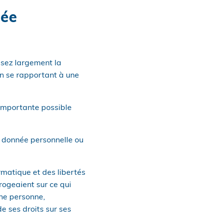
née
ssez largement la
on se rapportant à une
 importante possible
e donnée personnelle ou
rmatique et des libertés
rrogeaient sur ce qui
ne personne,
e ses droits sur ses