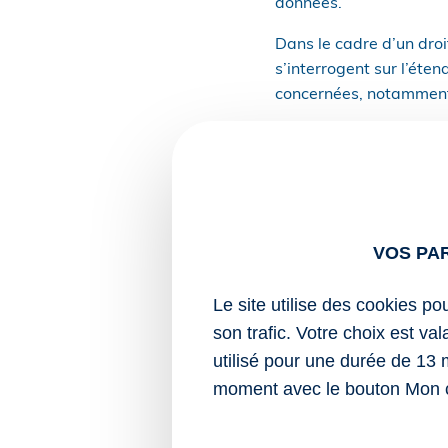
données.
Dans le cadre d’un droi
s’interrogent sur l’éte
concernées, notamment
En effet, lorsqu’un clie
achetés peuvent se trou
sur ses habitudes de 
Pour la CNIL, cela en f
VOS PA
personnes.
La Commission en profi
Le site utilise des cookies po
tarifaires dont aura pu 
son trafic. Votre choix est va
utilisé pour une durée de 13 
Sources :
moment avec le bouton Mon 
Actualité de la CN
droit à la portabi