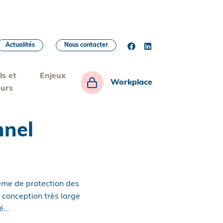
Actualités
Nous contacter
ls et
Enjeux
Workplace
eurs
nnel
ème de protection des
 conception très large
té…