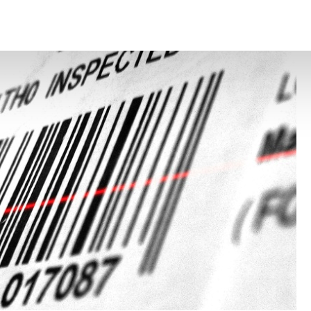
 un contenu très personnel
– © Copyright WebLex