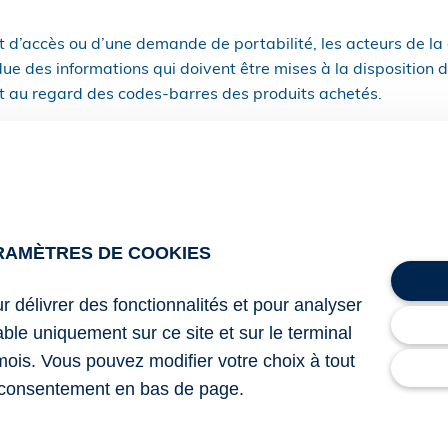
t d’accès ou d’une demande de portabilité, les acteurs de la 
ndue des informations qui doivent être mises à la disposition
 au regard des codes-barres des produits achetés.
nt est inscrit au titre d’un programme de fidélité, les codes-b
ver liés à ses données d’identification et par conséquent d
consommation.
ait de facto des données à caractère personnel soumises à l’e
RAMÈTRES DE COOKIES
te pour préciser qu’il en va de même pour l’ensemble des pr
ur délivrer des fonctionnalités et pour analyser
bénéficier le client au titre de son programme de fidélité.
lable uniquement sur ce site et sur le terminal
mois. Vous pouvez modifier votre choix à tout
consentement en bas de page.
IL du 14 octobre 2025 : « Programmes de fidélité : la CNIL pr
lité des données »