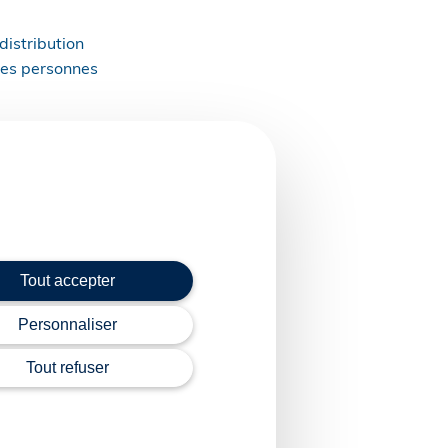
distribution
 des personnes
arres des produits
onner des informations
xercice des droits des
Tout accepter
omotions et réductions
Personnaliser
Tout refuser
écise l’application du