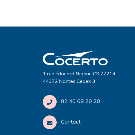
Navigation
de
l’article
1 rue Édouard Nignon CS 77214
44372 Nantes Cedex 3
02 40 68 20 20
Contact