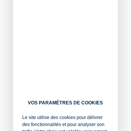
prédation locaux :
cercle 0 : foyers de prédation ;
cercle 1 : communes dans lesquelles la prédation
est avérée ;
cercle 2 : zones où des actions de prévention
sont nécessaires du fait de la survenue possible
de la prédation par le loup pendant l’année en
cours ;
cercle 3 : zones de survenue possible de la
prédation du loup à moyen terme.
Au préalable, la mise en place de mesures préventives
contre les attaques de loups était un prérequis au
versement de cette indemnisation pour les cercles 0 et
1 pour les éleveurs de bovins et de caprins.
VOS PARAMÈTRES DE COOKIES
Dorénavant, les éleveurs en cercle 2 devront également
justifier de la mise en place de ces mesures pour être
Le site utilise des cookies pour délivrer
indemnisés.
des fonctionnalités et pour analyser son