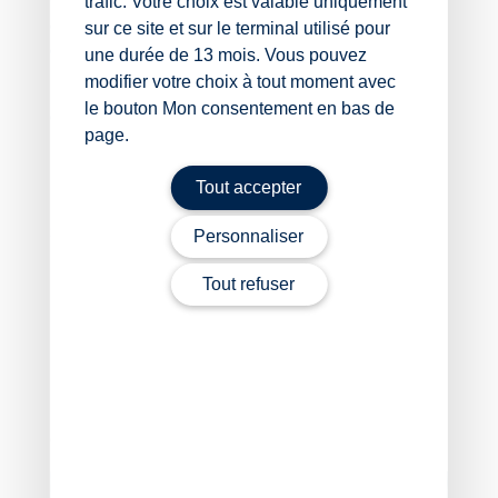
trafic. Votre choix est valable uniquement
Cette évolution ne s’applique pas aux dommages
sur ce site et sur le terminal utilisé pour
causés par les ours, seuls les cercles 0 et 1 restent
concernés.
une durée de 13 mois. Vous pouvez
modifier votre choix à tout moment avec
Un élargissement du dispositif est néanmoins proposé :
le bouton Mon consentement en bas de
alors seuls les incidents mortels étaient auparavant
page.
indemnisés, désormais les indemnisations seront
possibles même lorsque les attaques ne causent pas la
Tout accepter
mort des animaux.
Sources :
Personnaliser
Décret no 2026-53 du 3 février 2026 modifiant le
Tout refuser
décret no 2019-722 du 9 juillet 2019 relatif à
l’indemnisation des dommages causés aux
troupeaux domestiques par le loup, l’ours et le
lynx
Protection des troupeaux : une aide financière sous
conditions
– © Copyright WebLex