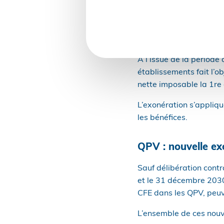
de la ville sont exonéré
L’exonération porte, pe
l’établissement, sur la
À l’issue de la période
établissements fait l’
nette imposable la 1re
L’exonération s’applique
les bénéfices.
QPV : nouvelle ex
Sauf délibération contr
et le 31 décembre 2030,
CFE dans les QPV, peuve
L’ensemble de ces nouv