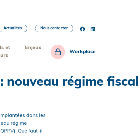
Actualités
Nous contacter
ls et
Enjeux
Workplace
eurs
e : nouveau régime fiscal
 implantées dans les
uveau régime
 (QPPV). Que faut-il