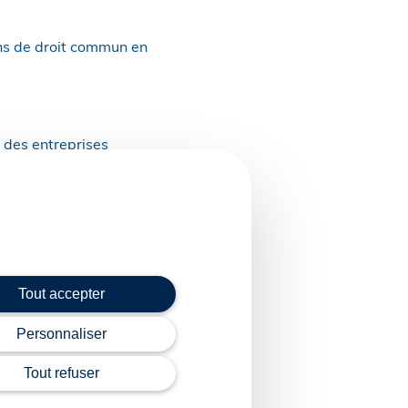
ions de droit commun en
r des entreprises
cturation de la défense,
’une entreprise en
ur ce dernier régime
emporte renonciation
Tout accepter
Personnaliser
tion intercommunale
Tout refuser
ou d’une reprise
taires de la politique