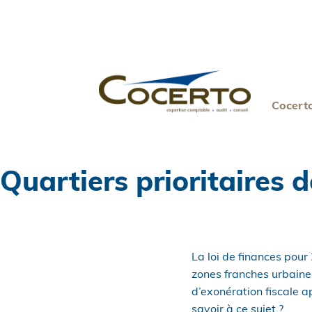
Skip
to
content
Cocert
Quartiers prioritaires d
La loi de finances pour
zones franches urbaine
d’exonération fiscale ap
savoir à ce sujet ?