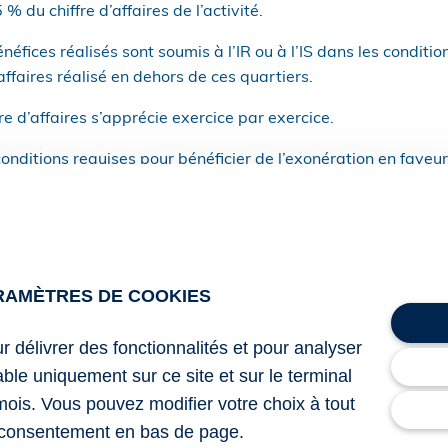
 du chiffre d’affaires de l’activité.
néfices réalisés sont soumis à l’IR ou à l’IS dans les condit
affaires réalisé en dehors de ces quartiers.
re d’affaires s’apprécie exercice par exercice.
 conditions requises pour bénéficier de l’exonération en faveu
tion en faveur des entreprises implantées en zones de restru
’exonération en faveur des JEI ou encore en cas de reprise d
d’exonération tel que présenté ici, l’entreprise peut opter po
 à compter du début d’activité. L’option est irrévocable et 
égimes.
RAMÈTRES DE COOKIES
onération de CFE
ur délivrer des fonctionnalités et pour analyser
lable uniquement sur ce site et sur le terminal
raire de la commune ou de l’établissement public de coopéra
mois. Vous pouvez modifier votre choix à tout
ité propre, les établissements qui font l’objet d’une création 
consentement en bas de page.
 janvier 2026 et le 31 décembre 2030 dans les quartiers priori