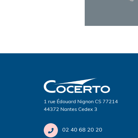
Navigation
de
l’article
1 rue Édouard Nignon CS 77214
44372 Nantes Cedex 3
02 40 68 20 20