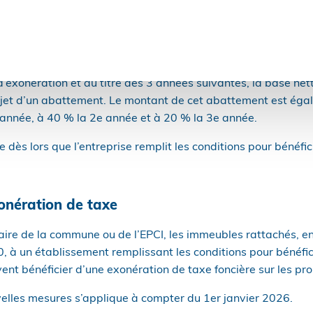
s de cotisation foncière des entreprises (CFE).
ndant 5 ans à compter de l’année qui suit la création ou la r
 totalité de la part revenant à chaque commune ou EPCI doté d
 d’exonération et au titre des 3 années suivantes, la base ne
objet d’un abattement. Le montant de cet abattement est éga
 année, à 40 % la 2e année et à 20 % la 3e année.
 dès lors que l’entreprise remplit les conditions pour bénéfic
onération de taxe
aire de la commune ou de l’EPCI, les immeubles rattachés, en
 à un établissement remplissant les conditions pour bénéfic
nt bénéficier d’une exonération de taxe foncière sur les pro
elles mesures s’applique à compter du 1er janvier 2026.