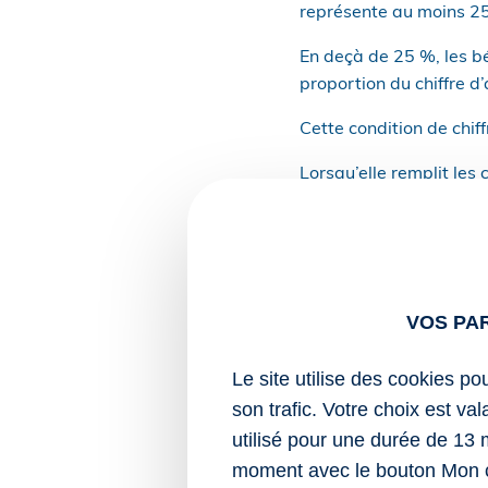
représente au moins 25 %
En deçà de 25 %, les bé
proportion du chiffre d’
Cette condition de chiff
Lorsqu’elle remplit les
nouvelles, de l’exonéra
en ZFU-TE, en ZRR, de l
difficulté et du régime 
dans un délai de 6 mois
définitive aux autres r
VOS PA
QPV : nouvelle ex
Le site utilise des cookies po
son trafic. Votre choix est va
Sauf délibération cont
utilisé pour une durée de 13 
(EPCI) doté d’une fiscal
moment avec le bouton Mon 
d’activité entre le 1er