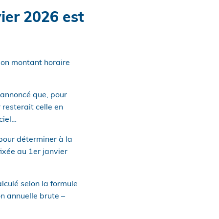
vier 2026 est
 son montant horaire
jà annoncé que, pour
resterait celle en
ciel…
pour déterminer à la
fixée au 1er janvier
alculé selon la formule
on annuelle brute –