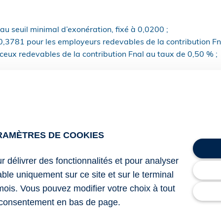
u seuil minimal d’exonération, fixé à 0,0200 ;
à 0,3781 pour les employeurs redevables de la contribution F
ceux redevables de la contribution Fnal au taux de 0,50 % ;
, le SMIC à retenir dans cette formule demeure donc celui f
s de l’heure, 1 823,03 € bruts par mois et 21 876,64 € bruts
uction ne s’applique, par ailleurs, qu’aux rémunérations infé
RAMÈTRES DE COOKIES
l’a précisé l’administration, une mesure de tolérance permet
ur délivrer des fonctionnalités et pour analyser
1er juin 2026 dans la formule de calcul, pour les cotisations 
lable uniquement sur ce site et sur le terminal
és dont le contrat prend fin entre le 1er et le 30 juin 2026.
mois. Vous pouvez modifier votre choix à tout
consentement en bas de page.
9 du 12 juin 2026 relatif aux modalités d’application de la