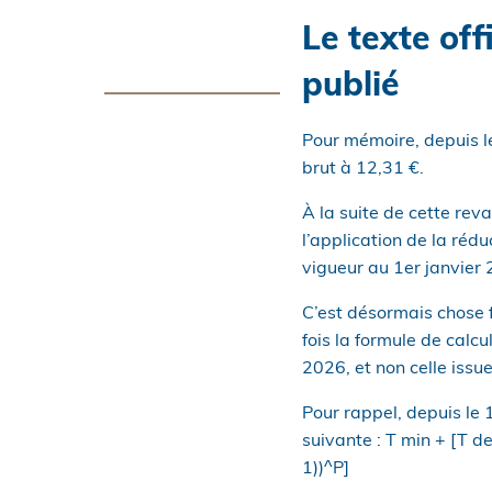
Le texte off
publié
Pour mémoire, depuis le
brut à 12,31 €.
À la suite de cette reva
l’application de la rédu
vigueur au 1er janvier 2
C’est désormais chose f
fois la formule de calcu
2026, et non celle issu
Pour rappel, depuis le 1
suivante : T min + [T d
1))^P]