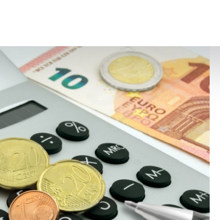
prévue à l’article L. 241-13 du code de la sécurité sociale
otisations : officialisation du gel du SMIC
– © Copyright We