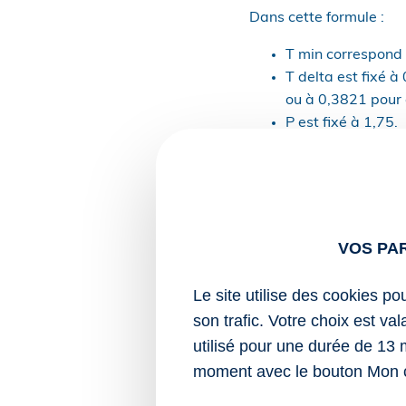
Dans cette formule :
T min correspond a
T delta est fixé 
ou à 0,3821 pour 
P est fixé à 1,75.
Concrètement, pour 2026
2026, soit 12,02 € brut
Rappelons que cette réd
brut.
VOS PA
Notez enfin que, comme 
Le site utilise des cookies po
revalorisée du SMIC au 
son trafic. Votre choix est va
rémunérations des salari
utilisé pour une durée de 13 
Sources :
moment avec le bouton Mon 
Décret no 2026-50