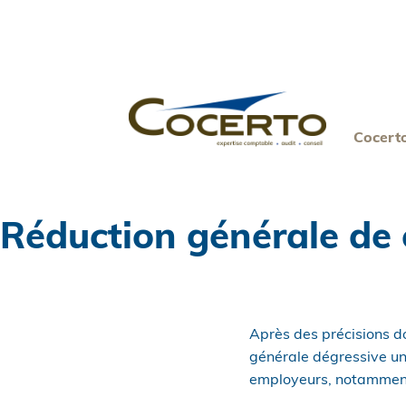
Skip
to
content
Cocert
Réduction générale de c
Après des précisions do
générale dégressive un
employeurs, notamment 