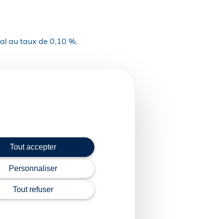
nal au taux de 0,10 %,
ixé au 1er janvier
 par an.
rieures à 3 fois le SMIC
Tout accepter
 d’appliquer la valeur
dues au titre des
Personnaliser
Tout refuser
 réduction générale