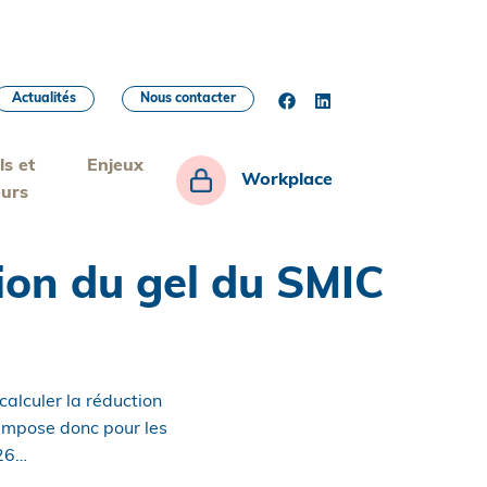
Actualités
Nous contacter
ls et
Enjeux
Workplace
eurs
tion du gel du SMIC
calculer la réduction
’impose donc pour les
026…