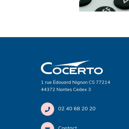
Navigation
de
l’article
1 rue Édouard Nignon CS 77214
44372 Nantes Cedex 3
02 40 68 20 20
Contact