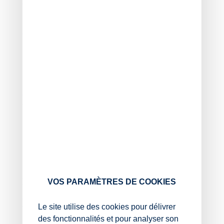
changement d’activité.
Les limites d’application du régime simplifié BIC seront
de nouveau réévaluées au 1re janvier 2027.
Régime simplifié de TVA 2026
En 2026, le régime simplifié de TVA s’applique, sauf
exceptions, aux entreprises qui ne bénéficient pas de la
franchise en base de TVA et dont le chiffre d’affaires
HT de 2025 est inférieur à :
945 000 € pour les activités de commerce, de
restauration ou d’hébergement ;
286 000 € pour les autres activités.
À l’instar du régime simplifié BIC, le régime simplifié
VOS PARAMÈTRES DE COOKIES
TVA s’applique également, sur option, aux entreprises
qui relèvent normalement de la franchise en base de
Le site utilise des cookies pour délivrer
TVA.
des fonctionnalités et pour analyser son