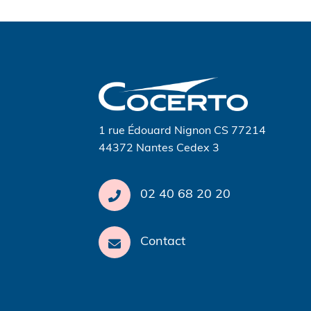
Navigation
de
l’article
1 rue Édouard Nignon CS 77214
44372 Nantes Cedex 3
02 40 68 20 20
Contact