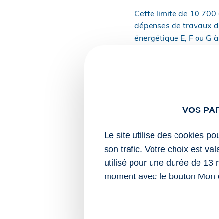
Cette limite de 10 70
dépenses de travaux de
énergétique E, F ou G 
Il est précisé que cett
énergétique pour lesqu
entre le 1er janvier 2
Notez que la liste des 
VOS PA
Sources :
Le site utilise des cookies po
Actualité Bofip d
son trafic. Votre choix est va
imputable sur le 
utilisé pour une durée de 13 
1499 du 1er décem
moment avec le bouton Mon 
avril 2023) »
Rénovation énergétique 