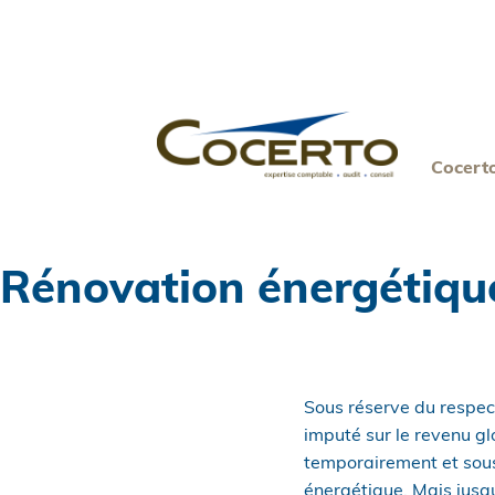
Skip
to
content
Cocert
Rénovation énergétique 
Sous réserve du respect 
imputé sur le revenu gl
temporairement et sous
énergétique. Mais jusqu