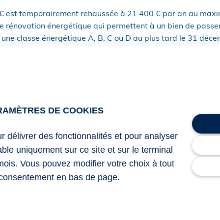
0 € est temporairement rehaussée à 21 400 € par an au max
 rénovation énergétique qui permettent à un bien de passer
à une classe énergétique A, B, C ou D au plus tard le 31 dé
e disposition exceptionnelle s’applique au titre des dépenses
elles un devis a été accepté à compter du 5 novembre 2022 
023 et le 31 décembre 2025.
travaux éligibles est disponible
ici.
RAMÈTRES DE COOKIES
ur délivrer des fonctionnalités et pour analyser
u 16 septembre 2025 : « IR – RFPI – Rehaussement temporaire
lable uniquement sur ce site et sur le terminal
revenu global pour les dépenses de travaux de rénovation én
mois. Vous pouvez modifier votre choix à tout
bre 2022 de finances rectificative pour 2022, art. 12 ; dé
consentement en bas de page.
: bientôt la fin du coup de pouce fiscal ?
– © Copyright Web