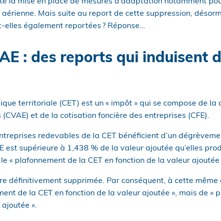
ité la mise en place de mesures d’adaptation notamment pour
aérienne. Mais suite au report de cette suppression, désorma
t-elles également reportées ? Réponse…
AE : des reports qui induisent 
que territoriale (CET) est un « impôt » qui se compose de la c
 (CVAE) et de la cotisation foncière des entreprises (CFE).
s entreprises redevables de la CET bénéficient d’un dégrèvem
E est supérieure à 1,438 % de la valeur ajoutée qu’elles produ
e « plafonnement de la CET en fonction de la valeur ajoutée 
re définitivement supprimée. Par conséquent, à cette même da
ent de la CET en fonction de la valeur ajoutée », mais de «
 ajoutée ».