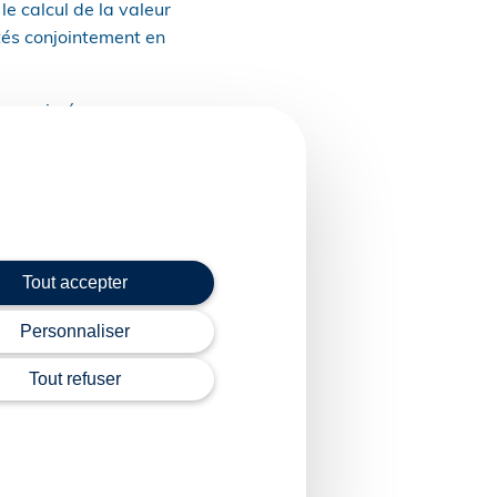
e calcul de la valeur
tés conjointement en
 supprimée, ces
ment qu’à raison de la
ritoire national qui
sormais fixée au 1er
Tout accepter
Personnaliser
et no 2023-581 du 10
Tout refuser
on maritime ou aérienne
pyright WebLex