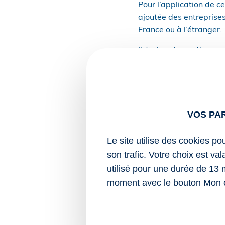
Pour l’application de c
ajoutée des entreprise
France ou à l’étranger.
Il était prévu qu’à com
entreprises ne voient l
part de la valeur ajout
sont directement liées à
En raison des reports s
VOS PA
janvier 2030, cette dis
Le site utilise des cookies po
Sources :
son trafic. Votre choix est va
Décret no 2025-66
utilisé pour une durée de 13 
juillet 2023 relat
moment avec le bouton Mon 
qui exercent des a
Report de la suppressi