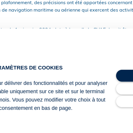
e plafonnement, des précisions ont été apportées concernant l
s de navigation maritime ou aérienne qui exercent des activi
pter du 1er janvier 2024, date à laquelle la CVAE devait être
eur valeur ajoutée prise en compte pour le calcul du plafonne
ée provenant des opérations effectuées dans les limites du ter
 l’exploitation d’aéronefs et de navires.
uccessifs de la suppression définitive de la CVAE, qui est dé
RAMÈTRES DE COOKIES
position est elle-même reportée à cette date.
ur délivrer des fonctionnalités et pour analyser
lable uniquement sur ce site et sur le terminal
7 du 18 juillet 2025 reportant l’entrée en vigueur du décr
mois. Vous pouvez modifier votre choix à tout
if au calcul de la valeur ajoutée des entreprises de navigati
consentement en bas de page.
ctivités conjointement en France et à l’étranger
on de la CVAE : report des adaptations nécessaires ?
– © Co