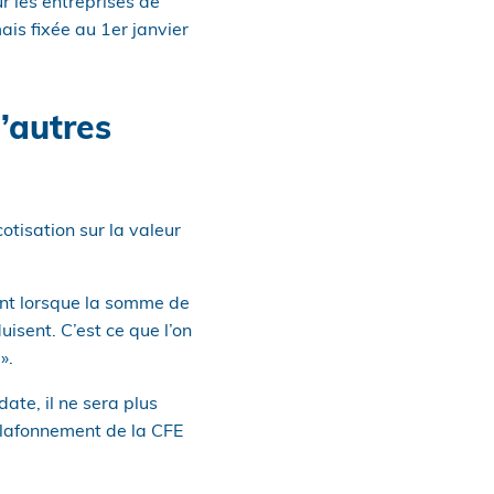
 les entreprises de
is fixée au 1er janvier
d’autres
otisation sur la valeur
ent lorsque la somme de
isent. C’est ce que l’on
».
te, il ne sera plus
 plafonnement de la CFE