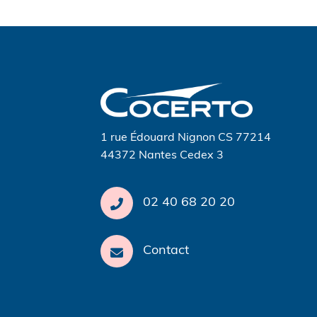
Navigation
de
l’article
1 rue Édouard Nignon CS 77214
44372 Nantes Cedex 3
02 40 68 20 20
Contact