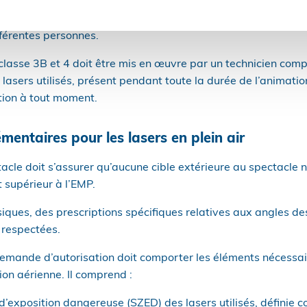
t de coupes côtés, adaptés à l’usage et faisant apparaitre la
fférentes personnes.
classe 3B et 4 doit être mis en œuvre par un technicien com
 lasers utilisés, présent pendant toute la durée de l’animatio
tion à tout moment.
entaires pour les lasers en plein air
acle doit s’assurer qu’aucune cible extérieure au spectacle 
supérieur à l’EMP.
siques, des prescriptions spécifiques relatives aux angles de
 respectées.
demande d’autorisation doit comporter les éléments nécessai
ion aérienne. Il comprend :
 d’exposition dangereuse (SZED) des lasers utilisés, définie