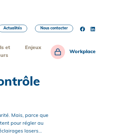
Actualités
Nous contacter
ls et
Enjeux
Workplace
eurs
ontrôle
rité. Mais, parce que
tent pour régler au
éclairages lasers…