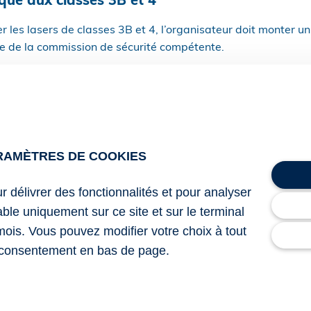
ique aux classes 3B et 4
r les lasers de classes 3B et 4, l’organisateur doit monter un
me de la commission de sécurité compétente.
er le bon respect des règles techniques par le spectacle de la
énérales relatives à la manifestation ou à l’activité (date, déb
estation ou de l’activité, nom et adresse de l’organisateur, l
RAMÈTRES DE COOKIES
ppareils à laser) ;
tive ;
ur délivrer des fonctionnalités et pour analyser
rdonnées du responsable de sécurité laser (personne posséd
valuer et contrôler les dangers présentés par les lasers et 
lable uniquement sur ce site et sur le terminal
contrôle de ces dangers) ;
mois. Vous pouvez modifier votre choix à tout
que indiquant les classes des lasers et leur DNRO et les éve
consentement en bas de page.
èques du matériel ;
 en œuvre permettant de garantir que personne n’est soumi
ieur à l’EMP ;