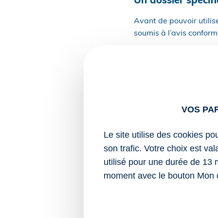
Un dossier spécif
Avant de pouvoir utilise
soumis à l’avis confor
Ce dossier doit démontr
comporter :
les informations g
nature de la manif
VOS PA
d’utilisation des a
une notice explica
Le site utilise des cookies po
le nom et les coo
nécessaires pour é
son trafic. Votre choix est va
la supervision du 
utilisé pour une durée de 13 
une notice techni
moment avec le bouton Mon 
protection intrins
les mesures mises
rayonnement supér