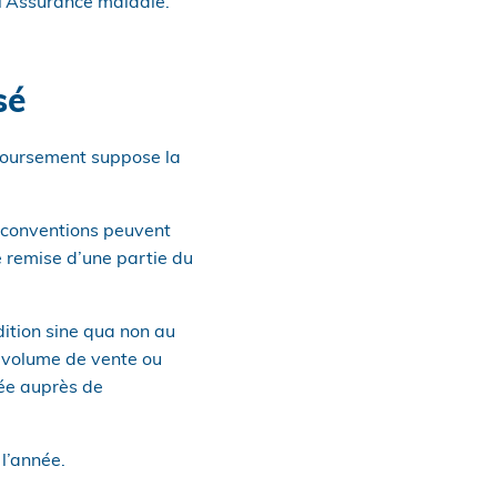
 l’Assurance maladie.
sé
mboursement suppose la
s conventions peuvent
e remise d’une partie du
dition sine qua non au
 volume de vente ou
sée auprès de
 l’année.