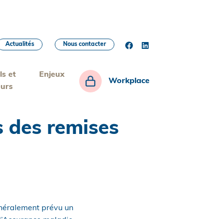
Actualités
Nous contacter
ls et
Enjeux
Workplace
eurs
s des remises
énéralement prévu un