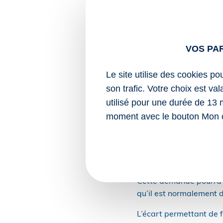
Il est introduit une po
du versement de leurs p
fusion ou absorpti
scission d’une ent
VOS PA
arrêt des activité
transfert d’exploi
Le site utilise des cookies po
première exploitat
son trafic. Votre choix est va
entreprise.
utilisé pour une durée de 13 
moment avec le bouton Mon 
L’ensemble des conditio
Il est néanmoins possibl
modification du montan
l’année précédente.
Cette demande pourra êt
qu’il est normalement d
L’écart permettant de f