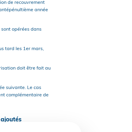
nion de recouvrement
 l’antépénultième année
s sont opérées dans
us tard les 1er mars,
sation doit être fait au
née suivante. Le cas
ment complémentaire de
 ajoutés