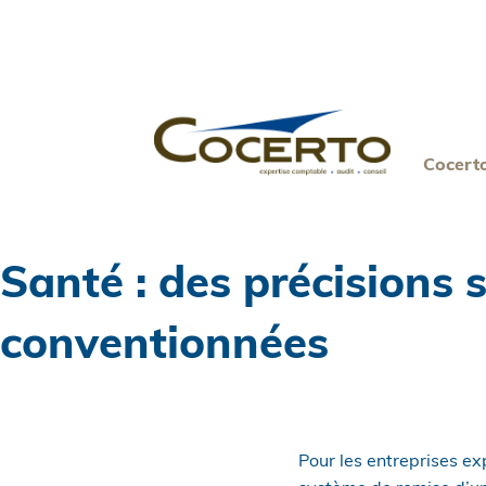
Skip
to
content
Cocert
Santé : des précisions
conventionnées
Pour les entreprises e