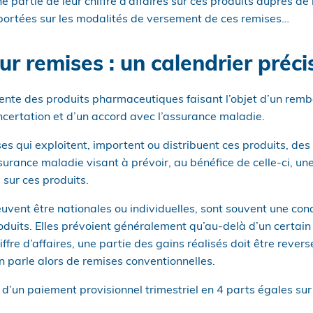
 partie de leur chiffre d’affaires sur ces produits auprès de
portées sur les modalités de versement de ces remises…
ur remises : un calendrier préci
 vente des produits pharmaceutiques faisant l’objet d’un re
ncertation et d’un accord avec l’assurance maladie.
ises qui exploitent, importent ou distribuent ces produits, de
surance maladie visant à prévoir, au bénéfice de celle-ci, un
é sur ces produits.
uvent être nationales ou individuelles, sont souvent une con
uits. Elles prévoient généralement qu’au-delà d’un certain
ffre d’affaires, une partie des gains réalisés doit être rever
 parle alors de remises conventionnelles.
t d’un paiement provisionnel trimestriel en 4 parts égales sur