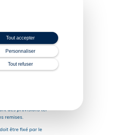
ent ou une suppression
Tout accepter
onvention par une
Personnaliser
Tout refuser
 solliciter une
e 1er décembre de
nt des provisions tel
es remises.
it être fixé par le