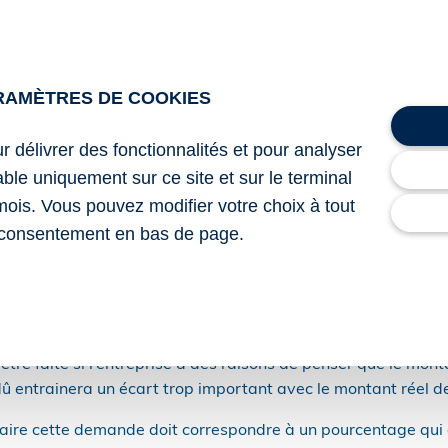
ssibilité pour les entreprises concernées d’obtenir un ajustem
rovisions dans certains cas :
on entre plusieurs entreprises concernées par ces remises ;
reprise concernée par ces remises ;
RAMÈTRES DE COOKIES
s concernant le produit objet de la convention ;
tation ou de distribution du produit ;
ur délivrer des fonctionnalités et pour analyser
ion, importation ou distribution d’un produit visé par une c
lable uniquement sur ce site et sur le terminal
mois. Vous pouvez modifier votre choix à tout
consentement en bas de page.
ns liées à ces cas de figure sont détaillées
ici
.
e pour les entreprises ne relevant pas de ces cas de figure de
t de leurs provisions. Cette demande doit être faite avant l
re faite si l’entreprise a des raisons de penser que le monta
û entrainera un écart trop important avec le montant réel d
aire cette demande doit correspondre à un pourcentage qui do