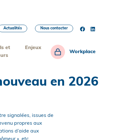
Actualités
Nous contacter
ls et
Enjeux
Workplace
eurs
u nouveau en 2026
tre signalées, issues de
 revenu propres aux
iations d’aide aux
hômeur », etc.