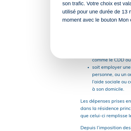
à compter du 14 octob
son trafic. Votre choix est va
utilisé pour une durée de 13 
Crédit d’impôt au titre
moment avec le bouton Mon 
Un crédit d’impôt égal
contribuables employant
à la personne, le bénéfic
soit être employeu
comme le CDD ou l
soit employer une
personne, ou un or
l’aide sociale ou 
à son domicile.
Les dépenses prises en
dans la résidence princ
que celui-ci remplisse 
Depuis l’imposition de