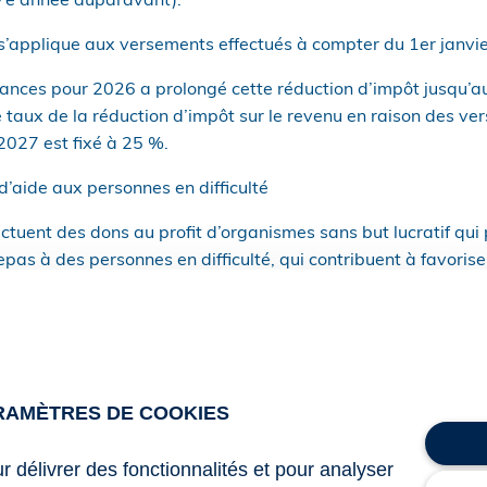
e 7e année auparavant).
s’applique aux versements effectués à compter du 1er janvi
 finances pour 2026 a prolongé cette réduction d’impôt jusq
e taux de la réduction d’impôt sur le revenu en raison des ve
027 est fixé à 25 %.
’aide aux personnes en difficulté
fectuent des dons au profit d’organismes sans but lucratif qui
repas à des personnes en difficulté, qui contribuent à favoris
ipal, à la fourniture gratuite des soins à des personnes en diffi
général qui, à titre principal et gratuitement, accompagnent 
 contribuent à favoriser leur relogement, peuvent bénéficier
gale à 75 % des versements effectués, retenus dans la limit
s de l’année 2024.
RAMÈTRES DE COOKIES
our 2025 a pérennisé le plafond exceptionnel de 1 000 €, la lo
ur délivrer des fonctionnalités et pour analyser
tte limite de 1 000 € pour la porter à 2 000 € pour les dons 