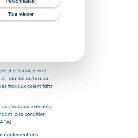
Personnaliser
Tout refuser
gées bénéficie aux
t en faveur des services
ture d’un contrat
nt des services à la
et habilité au titre de
des travaux soient faits
r des travaux exécutés
dant, à la condition
(APA).
obe également des