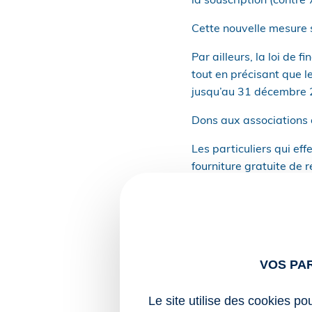
la souscription (contr
Cette nouvelle mesure 
Par ailleurs, la loi de
tout en précisant que l
jusqu’au 31 décembre 2
Dons aux associations d
Les particuliers qui ef
fourniture gratuite de 
procèdent, à titre princ
d’organismes d’intérêt 
violence domestique, ou
d’impôt sur le revenu é
l’imposition des revenu
VOS PA
Si la loi de finances p
Le site utilise des cookies po
quant à elle, double ce