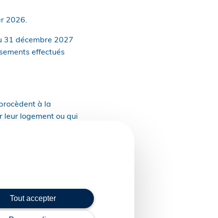
er 2026.
u’au 31 décembre 2027
rsements effectués
 procèdent à la
er leur logement ou qui
culté, ainsi qu’au profit
les victimes de
 d’une réduction
e de 1 000 € depuis
i de finances pour 2026,
Tout accepter
et versements effectués