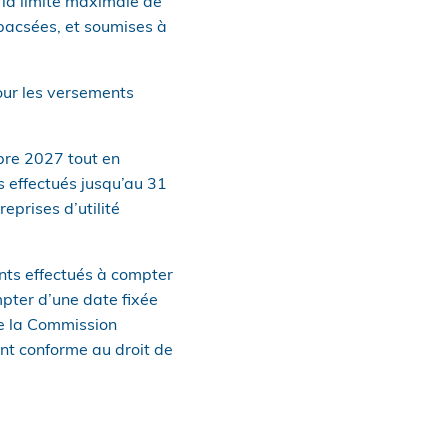
 la limite maximale de
pacsées, et soumises à
our les versements
bre 2027 tout en
s effectués jusqu’au 31
eprises d’utilité
nts effectués à compter
pter d’une date fixée
de la Commission
ant conforme au droit de