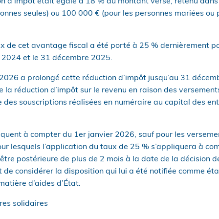
ion d’impôt était égale à 18 % du montant versé, retenu dans
sonnes seules) ou 100 000 € (pour les personnes mariées ou 
x de cet avantage fiscal a été porté à 25 % dernièrement p
in 2024 et le 31 décembre 2025.
r 2026 a prolongé cette réduction d’impôt jusqu’au 31 décem
e la réduction d’impôt sur le revenu en raison des versement
des souscriptions réalisées en numéraire au capital des entr
liquent à compter du 1er janvier 2026, sauf pour les verseme
ur lesquels l’application du taux de 25 % s’appliquera à com
 être postérieure de plus de 2 mois à la date de la décision 
e considérer la disposition qui lui a été notifiée comme ét
atière d’aides d’État.
res solidaires