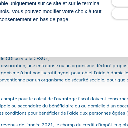
re 2025.
lable uniquement sur ce site et sur le terminal
mois. Vous pouvez modifier votre choix à tout
 des services à la personne
consentement en bas de page.
 à 50 % des dépenses, retenues dans certaines limites, enga
 un salarié à leur domicile. Pour bénéficier du crédit d’impô
iaire doit :
r direct d’un salarié intervenant à son domicile (via la signa
e CDI ou via le CESU) ;
 association, une entreprise ou un organisme déclaré proposa
ganisme à but non lucratif ayant pour objet l’aide à domicile 
conventionné par un organisme de sécurité sociale, pour que 
 compte pour le calcul de l’avantage fiscal doivent concerne
ipale ou secondaire du bénéficiaire ou au domicile d’un ascen
les conditions pour bénéficier de l’aide aux personnes âgées 
s revenus de l’année 2021, le champ du crédit d’impôt engl