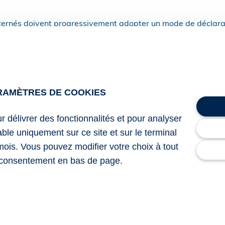
cernés doivent progressivement adopter un mode de déclarat
tte obligation devait s’imposer aux « détenteurs d’une autor
soumises à un plan pluriannuel ».
pérée à ce sujet. Ce sont désormais les « détenteurs d’une a
RAMÈTRES DE COOKIES
iannuels » qui sont visés par le calendrier.
ur délivrer des fonctionnalités et pour analyser
 désignés de la sorte tous les navires détenteurs d’au moins u
lable uniquement sur ce site et sur le terminal
tionale (ANP) de pêche pour la mise en œuvre des plans plu
mois. Vous pouvez modifier votre choix à tout
consentement en bas de page.
démersaux ;
er Celtique ;
 VII ;
Est ;
 ;