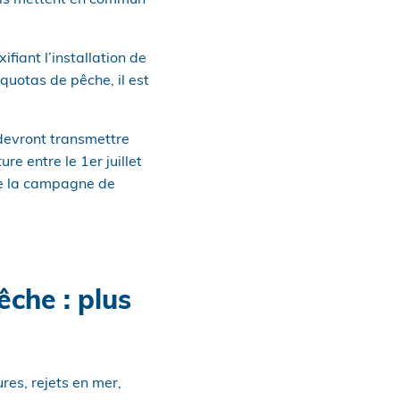
 ils mettent en commun
fiant l’installation de
quotas de pêche, il est
 devront transmettre
re entre le 1er juillet
de la campagne de
êche : plus
res, rejets en mer,