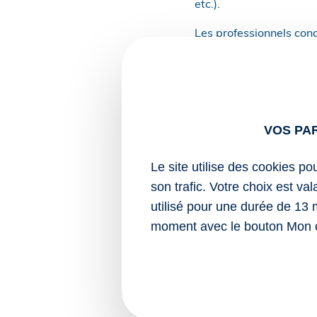
etc.).
Les professionnels con
un calendrier précis.
Au 1er juillet 2026, ce
pêche (AEP) d’espèces 
Une reformulation est o
VOS PA
en œuvre des plans plur
Le site utilise des cookies po
Il est précisé que sont
son trafic. Votre choix est va
européenne (AEP) ou na
utilisé pour une durée de 13 
regroupe les :
moment avec le bouton Mon 
AEP Manche Est 
ANP cabillaud – m
ANP baudroie zone
ANP sole Manche 
AEP Manche Ouest