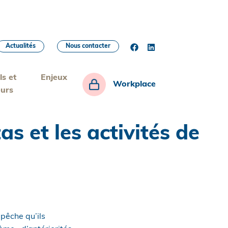
Actualités
Nous contacter
ls et
Enjeux
Workplace
eurs
s et les activités de
pêche qu’ils