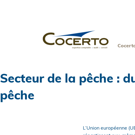
Skip
to
content
Cocert
Secteur de la pêche : d
pêche
L’Union européenne (U