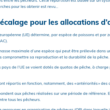
entre les pêcheurs. Cette répartition est basée sur un systèm
rches pour les obtenir est revu…
écalage pour les allocations d’
européenne (UE) détermine, par espèce de poissons et par z
TAC).
masse maximale d’une espèce qui peut être prélevée dans u
 compromettre sa reproduction et la durabilité de la pêche.
s pays de l’UE se voient dotés de quotas de pêche, à charge 
ont répartis en fonction, notamment, des « antériorités » des 
pondent aux pêches réalisées sur une période de référence. El
ntre tous les pêcheurs.