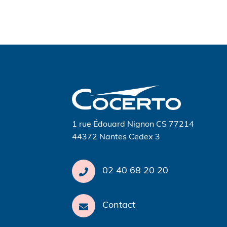
Navigation
de
l’article
1 rue Édouard Nignon CS 77214
44372 Nantes Cedex 3
02 40 68 20 20
Contact