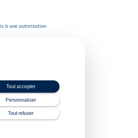
is à une autorisation
r une demande
la 2e campagne suivant
ande jusqu’à la fin de
Tout accepter
Personnaliser
 bouteille du volume
Tout refuser
 du code rural et de la