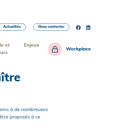
Actualités
Nous contacter
ls et
Enjeux
Workplace
eurs
ître
soumis à de nombreuses
être proposés à ce