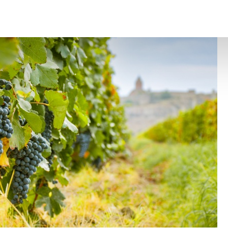
ques nouveautés à connaître
– © Copyright WebLex