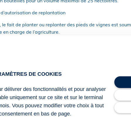
en bouteilles pour un volume maximal de 25 hectolitres.
d’autorisation de replantation
, le fait de planter ou replanter des pieds de vignes est soum
e en charge de l’agriculture.
e de pieds sur une parcelle, il était nécessaire de présente
ntation. Une demande qui devait être faite avant la fin de 
uisque dorénavant les professionnels pourront faire leur dem
RAMÈTRES DE COOKIES
 celle de l’arrachage.
ur délivrer des fonctionnalités et pour analyser
lable uniquement sur ce site et sur le terminal
1 du 31 juillet 2025 portant expérimentation de la mise en
mois. Vous pouvez modifier votre choix à tout
ividuel pour les vins d’appellations d’origine
consentement en bas de page.
 du 31 juillet 2025 relatif à la modification de dispositions
cernant la gestion du potentiel viticole