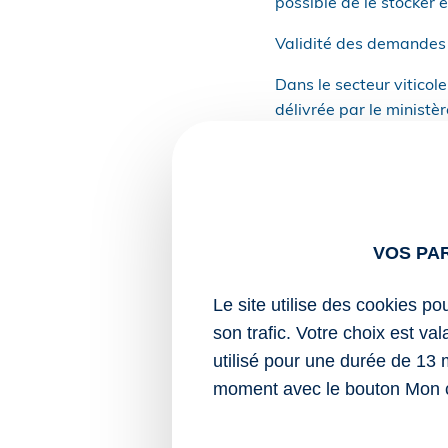
possible de le stocker 
Validité des demandes 
Dans le secteur viticole
délivrée par le ministèr
Ainsi, après l’arrachag
d’autorisation de repla
celle de l’arrachage.
Ce délai est prolongé p
VOS PA
la 5e campagne suivant
Le site utilise des cookies po
Sources :
son trafic. Votre choix est va
Décret no 2025-74
utilisé pour une durée de 13 
complémentaire ind
moment avec le bouton Mon 
Décret no 2025-755
pêche maritime con