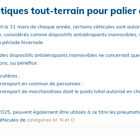
ques tout-terrain pour palier à
t le 31 mars de chaque année, certains véhicules sont autori
 considérés comme dispositifs antidérapants inamovibles, v
 période hivernale.
e des dispositifs antidérapants inamovibles ne concernait qu
s, au bénéfice :
culières ;
transport en commun de personnes ;
ransport de marchandises dont le poids total autorisé en cha
25, peuvent également être utilisés à ce titre les pneumati
véhicules de
catégories M, N et O
.
sés doivent être conformes aux dispositions du
Règlement U