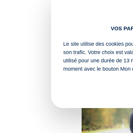
Règlement UNECE no 
Sources :
Arrêté du 30 octob
VOS PA
équipant les pne
Le site utilise des cookies po
Sécurité routière en hi
son trafic. Votre choix est va
utilisé pour une durée de 13 
moment avec le bouton Mon 