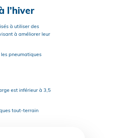
 l’hiver
sés à utiliser des
isant à améliorer leur
e les pneumatiques
rge est inférieur à 3,5
ques tout-terrain
NECE no 30
ou du