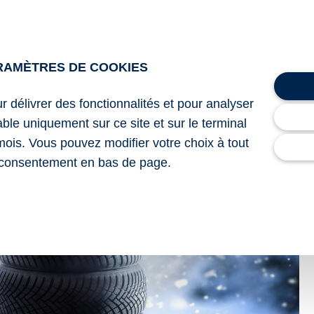
54
et porté un marquage « POR » pour Professional Off-Road.
re 2025 modifiant l’arrêté du 18 juillet 1985 relatif aux dis
RAMÈTRES DE COOKIES
umatiques
ur délivrer des fonctionnalités et pour analyser
ver : du nouveau
– © Copyright WebLex
lable uniquement sur ce site et sur le terminal
mois. Vous pouvez modifier votre choix à tout
consentement en bas de page.