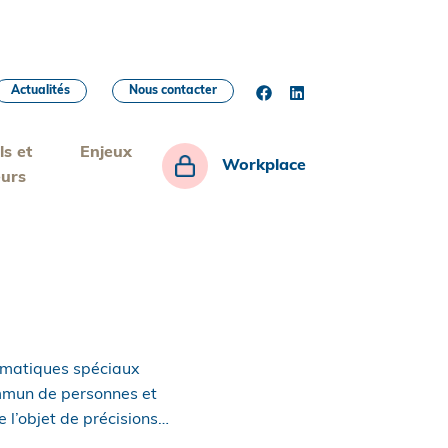
Actualités
Nous contacter
ls et
Enjeux
Workplace
eurs
neumatiques spéciaux
commun de personnes et
e l’objet de précisions…