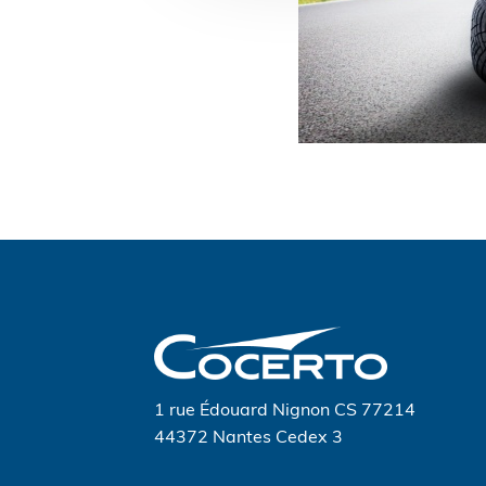
Navigation
de
l’article
1 rue Édouard Nignon CS 77214
44372 Nantes Cedex 3