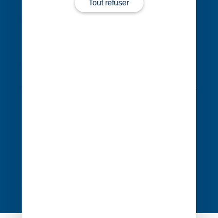
Tout refuser
Contact
Évènements
Cocerto
Actualités
Nos bureaux
Nous rejoindre
Nos expertises
Vos secteurs
Vos enjeux