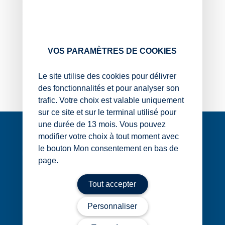
qui vivent toujours sous le même toit, se demandent
s’ils peuvent souscrire une déclaration d’impôt en
commun au titre de l’année de leur séparation.
D’après vous : oui ou non ?
VOS PARAMÈTRES DE COOKIES
Oui
Non
Le site utilise des cookies pour délivrer
des fonctionnalités et pour analyser son
trafic. Votre choix est valable uniquement
sur ce site et sur le terminal utilisé pour
Navigation
une durée de 13 mois. Vous pouvez
de
modifier votre choix à tout moment avec
l’article
le bouton Mon consentement en bas de
page.
1 rue Édouard Nignon CS 77214
Tout accepter
44372 Nantes Cedex 3
Personnaliser
02 40 68 20 20