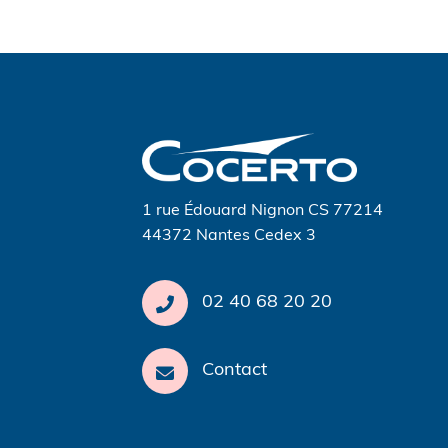
Navigation
de
l’article
1 rue Édouard Nignon CS 77214
44372 Nantes Cedex 3
02 40 68 20 20
Contact