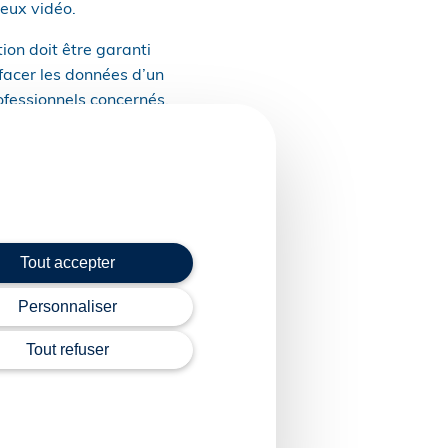
jeux vidéo.
ion doit être garanti
facer les données d’un
ofessionnels concernés.
es inactifs depuis 2
u compte et à
ent être conservées
rès une durée
Tout accepter
Personnaliser
Tout refuser
: quelle durée de
pyright WebLex