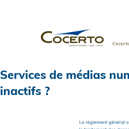
Skip
to
content
Cocert
Services de médias num
inactifs ?
Le règlement général s