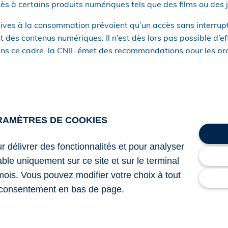
cès à certains produits numériques tels que des films ou des 
latives à la consommation prévoient qu’un accès sans interrupt
des contenus numériques. Il n’est dès lors pas possible d’ef
Dans ce cadre, la CNIL émet des recommandations pour les pr
 même un effacement des données personnelles pour les compt
ment total : les données strictement nécessaires à l’accès a
nus (comme les sauvegardes pour le cas des jeux vidéo) peuv
 prénom, pseudonyme).
RAMÈTRES DE COOKIES
es non nécessaires devront faire l’objet d’un effacement ap
e la collecte.
ur délivrer des fonctionnalités et pour analyser
lable uniquement sur ce site et sur le terminal
mois. Vous pouvez modifier votre choix à tout
NIL du 18 septembre 2025 : « Achat de contenus numériques 
consentement en bas de page.
comptes inactifs ? »
riques : que faire des données des clients inactifs ?
– © Co