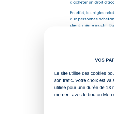
d’acheter un droit d’ac
En effet, les règles re
aux personnes achetant 
client, même inactif. 
Elle préconise tout de
ans, mais pas un efface
l’utilisation des conte
(adresse e-mail, nom,
VOS PA
Toutes les autres donné
déterminée au moment d
Le site utilise des cookies po
son trafic. Votre choix est va
Sources :
utilisé pour une durée de 13 
Actualité de la C
moment avec le bouton Mon 
conservation des 
Services de médias numé