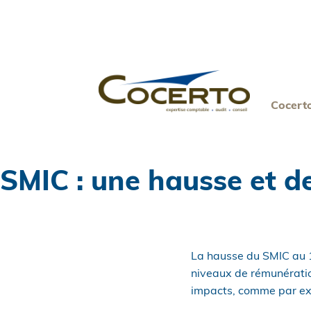
Skip
to
content
Cocert
SMIC : une hausse et d
La hausse du SMIC au 1
niveaux de rémunération
impacts, comme par exe