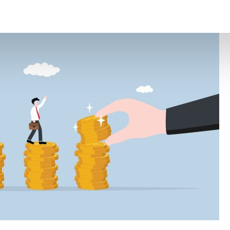
es conséquences ?
– © Copyright WebLex