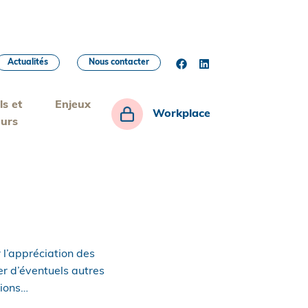
Actualités
Nous contacter
ls et
Enjeux
Workplace
eurs
 l’appréciation des
er d’éventuels autres
tions…