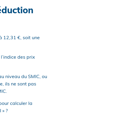
éduction
 12,31 €, soit une
l’indice des prix
 au niveau du SMIC, ou
, ils ne sont pas
MIC.
our calculer la
 » ?