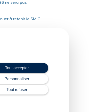
26 ne sera pas
inuer à retenir le SMIC
llègements de
itent une confirmation
re du SMIC dans la
Tout accepter
ande vigilance pour
Personnaliser
Tout refuser
e