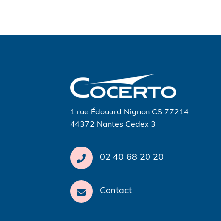
Navigation
de
l’article
1 rue Édouard Nignon CS 77214
44372 Nantes Cedex 3
02 40 68 20 20
Contact