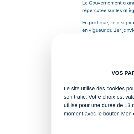
Le Gouvernement a anno
répercutée sur les all
En pratique, cela signif
en vigueur au 1er janvi
L’objectif est donc de l
cotisations.
Notez que ces annonces 
formelle via la publica
VOS PA
formule de calcul.
Le site utilise des cookies po
En conséquence, employ
son trafic. Votre choix est va
sécuriser la paie appli
utilisé pour une durée de 13 
Sources :
moment avec le bouton Mon 
Arrêté du 22 mai 