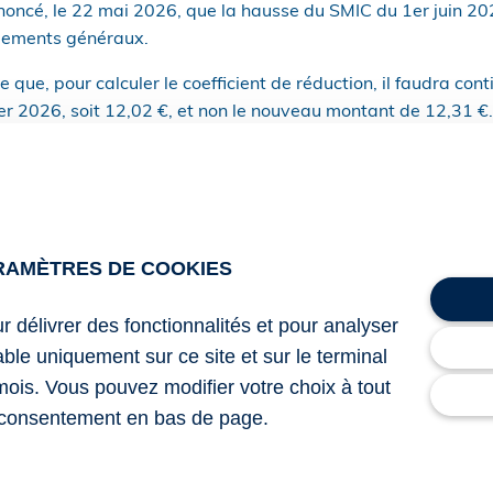
ncé, le 22 mai 2026, que la hausse du SMIC du 1er juin 20
ègements généraux.
ie que, pour calculer le coefficient de réduction, il faudra cont
er 2026, soit 12,02 €, et non le nouveau montant de 12,31 €.
imiter l’impact de la revalorisation du SMIC sur le coût des a
n’ont pour l’instant aucune valeur contraignante, et nécess
tion d’un arrêté ministériel qui confirmera ce gel du paramèt
RAMÈTRES DE COOKIES
ur délivrer des fonctionnalités et pour analyser
eurs comme gestionnaires de paie sont invités à la plus gr
lable uniquement sur ce site et sur le terminal
cable à compter du 1er juin 2026.
mois. Vous pouvez modifier votre choix à tout
consentement en bas de page.
2026 relatif au relèvement du salaire minimum de croissanc