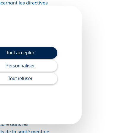
cernant les directives
accompagnement et de
nécessitant des soins
Tout accepter
n charge dans une unité
Personnaliser
 soins palliatifs.
Tout refuser
proches aidants des
clure dans les
els de la santé mentale