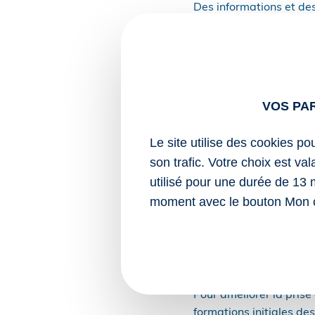
Des informations et de
anticipées ou la désign
Les maisons d’acc
Un nouveau type d’étab
VOS PA
soins palliatifs afin de
palliatifs ne pouvant ê
Le site utilise des cookies po
de soins palliatifs.
son trafic. Votre choix est va
L’accompagnement et les
utilisé pour une durée de 13 
moment avec le bouton Mon 
Un des objectifs affich
patients.
La formation des 
Pour améliorer la prise 
formations initiales de