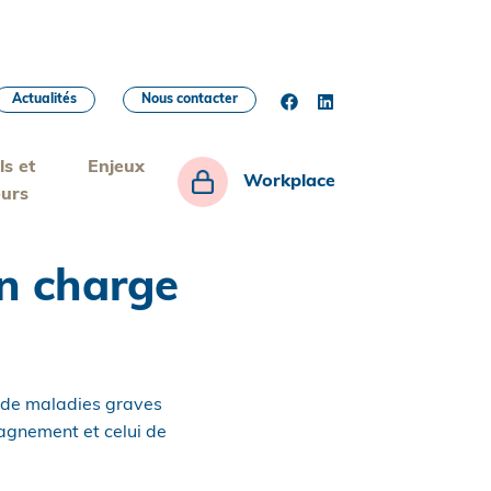
Actualités
Nous contacter
ls et
Enjeux
Workplace
eurs
en charge
s de maladies graves
agnement et celui de