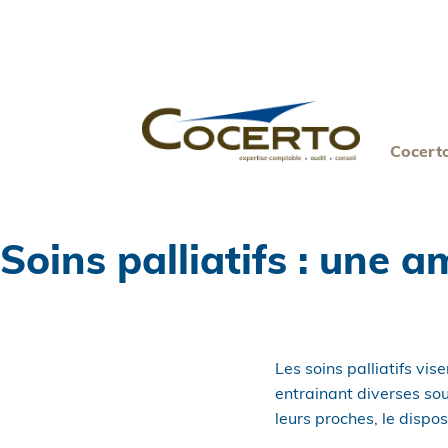
Skip
to
content
Cocert
Soins palliatifs : une a
Les soins palliatifs vi
entrainant diverses so
leurs proches, le dispos