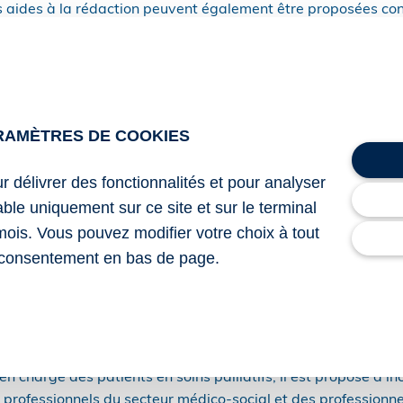
s aides à la rédaction peuvent également être proposées con
ation d’une personne de confiance.
ompagnement et de soins palliatifs
lissement médico-social est créé, à savoir les maisons d’
RAMÈTRES DE COOKIES
 répondre à un besoin particulier, visant le cas des patients 
tre délivrés à domicile, mais ne nécessitant pas d’être pris e
ur délivrer des fonctionnalités et pour analyser
lable uniquement sur ce site et sur le terminal
 soins sont délivrés de la même façon que dans les unités de
mois. Vous pouvez modifier votre choix à tout
consentement en bas de page.
és pour ces établissements et de proposer un répit pour les 
professionnels de santé
en charge des patients en soins palliatifs, il est proposé d’in
s professionnels du secteur médico-social et des professionn