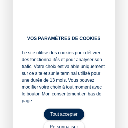
économiques.
L’électricité consommée pour des besoins autres que
des activités économiques bénéficiera d’un tarif de 1 €
par MWh.
Toutefois, la date d’entrée en vigueur de ces
VOS PARAMÈTRES DE COOKIES
dispositions n’était toujours pas connue. Mais c’est
chose faite puisqu’il est désormais précisé que ces
Le site utilise des cookies pour délivrer
deux tarifs réduits d’accise sur l’électricité entrent en
des fonctionnalités et pour analyser son
vigueur le 1er avril 2025.
trafic. Votre choix est valable uniquement
Sources :
sur ce site et sur le terminal utilisé pour
une durée de 13 mois. Vous pouvez
Arrêté du 7 mars 2025 fixant l’entrée en vigueur
modifier votre choix à tout moment avec
des dispositions des 9o et 10o du VI de l’article 9
le bouton Mon consentement en bas de
de la loi no 2022-1157 du 16 août 2022 de
finances rectificative pour 2022
page.
Tarifs réduits d’accise sur l’électricité pour les avions :
Tout accepter
décollage imminent ?
– © Copyright WebLex
Personnaliser