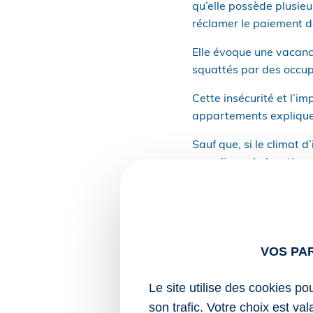
qu’elle possède plusieu
réclamer le paiement de
Elle évoque une vacanc
squattés par des occup
Cette insécurité et l’im
appartements expliquen
Sauf que, si le climat 
compliquer la location 
pas été en mesure de d
l’ensemble immobilier.
Par ailleurs, les courr
que la propriétaire est
VOS PA
laquelle celle-ci a lais
mesures utiles afin de 
Le site utilise des cookies po
biens afin de permettre
son trafic. Votre choix est va