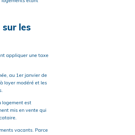
s logements étant
 sur les
nt appliquer une taxe
ée, au 1er janvier de
 à loyer modéré et les
s.
u logement est
ment mis en vente qui
cataire.
gements vacants. Parce