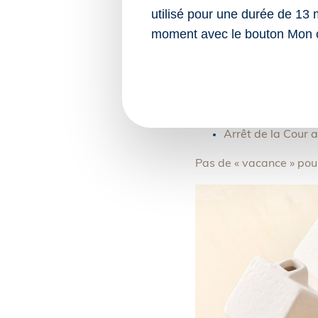
Ce que confirme le juge 
utilisé pour une durée de 13 
louer ou céder les log
moment avec le bouton Mon 
La vacance des logemen
de la taxe sur les loge
Sources :
Arrêt de la Cour 
Pas de « vacance » pour