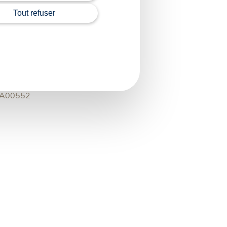
nces pour chercher à
Tout refuser
 est tenue au paiement
3MA00552