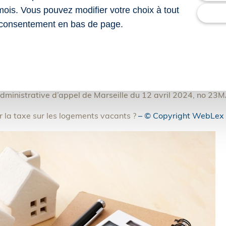
: rien ne prouve ici que la propriétaire a accompli les dilige
mois. Vous pouvez modifier votre choix à tout
ements en cause au prix du marché.
consentement en bas de page.
ts n’étant pas indépendante de sa volonté, la propriétaire
ments vacants au titre de ces logements.
administrative d’appel de Marseille du 12 avril 2024, no 2
 la taxe sur les logements vacants ?
– © Copyright WebLex