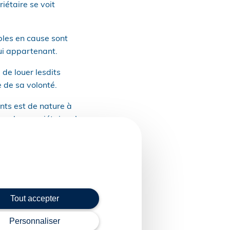
iétaire se voit
les en cause sont
ui appartenant.
 de louer lesdits
 de sa volonté.
ents est de nature à
ue la propriétaire n’a
sède au sein de
la copropriété prouvent
uation de vacance dans
s mis en œuvre les
Tout accepter
condamner l’accès aux
Personnaliser