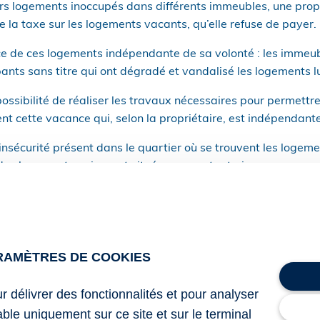
rs logements inoccupés dans différents immeubles, une propr
 la taxe sur les logements vacants, qu’elle refuse de payer.
e de ces logements indépendante de sa volonté : les immeub
ants sans titre qui ont dégradé et vandalisé les logements l
possibilité de réaliser les travaux nécessaires pour permettre
t cette vacance qui, selon la propriétaire, est indépendante
d’insécurité présent dans le quartier où se trouvent les logem
des logements qui y sont situés, pour autant, rien ne prouve q
onner en location une partie des nombreux biens qu’elle pos
iers qui lui ont été adressés successivement par le syndic de 
 pour partie responsable, depuis plusieurs années, de la sit
RAMÈTRES DE COOKIES
sé plusieurs de ses appartements : il en ressort qu’elle n’a pa
faire procéder à l’expulsion des occupants indélicats et de 
ur délivrer des fonctionnalités et pour analyser
 leur remise en état.
lable uniquement sur ce site et sur le terminal