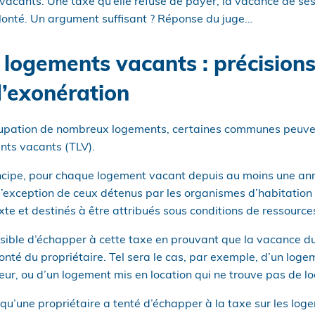
 vacants. Une taxe qu’elle refuse de payer, la vacance de se
onté. Un argument suffisant ? Réponse du juge…
 logements vacants : précisions
d’exonération
ccupation de nombreux logements, certaines communes peuve
nts vacants (TLV).
incipe, pour chaque logement vacant depuis au moins une ann
 l’exception de ceux détenus par les organismes d’habitation
te et destinés à être attribués sous conditions de ressource
ossible d’échapper à cette taxe en prouvant que la vacance d
nté du propriétaire. Tel sera le cas, par exemple, d’un loge
ur, ou d’un logement mis en location qui ne trouve pas de lo
qu’une propriétaire a tenté d’échapper à la taxe sur les lo