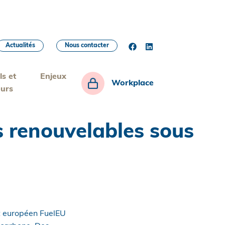
Actualités
Nous contacter
ls et
Enjeux
Workplace
eurs
ts renouvelables sous
nt européen FuelEU