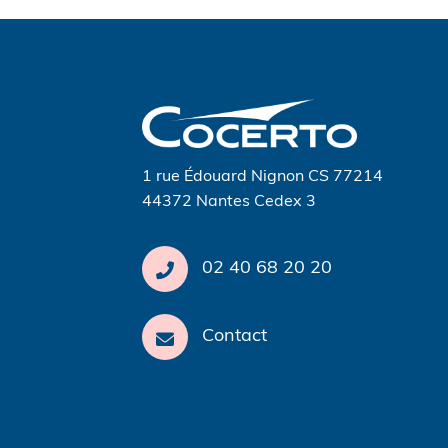
Navigation
de
l’article
1 rue Édouard Nignon CS 77214
44372 Nantes Cedex 3
02 40 68 20 20
Contact