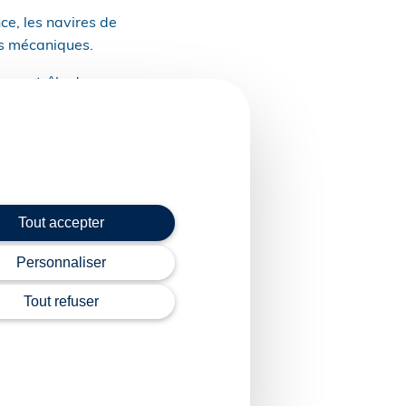
ce, les navires de
ns mécaniques.
e contrôle des
 des mesures
aire l’objet
Tout accepter
Personnaliser
s renouvelables et bas
Tout refuser
yright WebLex