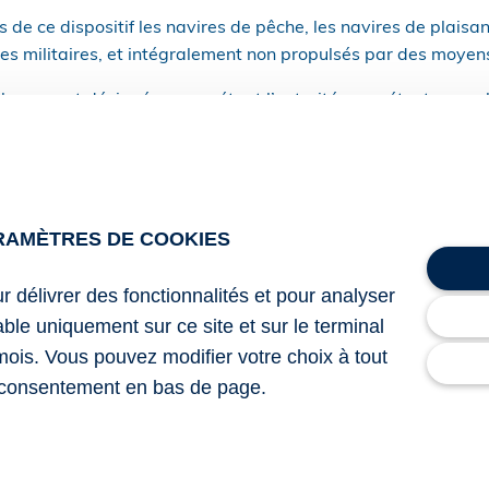
 de ce dispositif les navires de pêche, les navires de plaisan
ires militaires, et intégralement non propulsés par des moye
 la mer est désigné comme étant l’autorité compétente pour l
ement en France.
ossibilité d’infliger des sanctions financières ou de prononcer
ires, voire d’expulsion ou de refus d’accès à certains ports.
RAMÈTRES DE COOKIES
ment compétent pour fixer les routes maritimes qui pourront f
 des obligations du Règlement FuelEU Maritime.
ur délivrer des fonctionnalités et pour analyser
lable uniquement sur ce site et sur le terminal
mois. Vous pouvez modifier votre choix à tout
53 du 26 décembre 2025 relatif à l’utilisation de carburant
consentement en bas de page.
ransport maritime
utilisation de carburants renouvelables sous contrôle
– © Cop