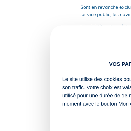
Sont en revanche exclus
service public, les nav
Le ministère chargé de
dispositions de ce règl
À ce titre, il aura la p
d’immobilisation de nav
VOS PA
Le ministère sera égale
d’exemptions au regard
Le site utilise des cookies po
Sources :
son trafic. Votre choix est va
utilisé pour une durée de 13 
Décret no 2025-13
moment avec le bouton Mon 
carbone dans le t
Transport maritime : l’