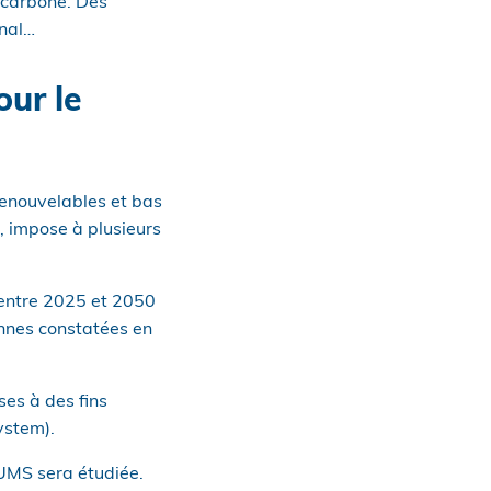
s carbone. Des
onal…
our le
renouvelables et bas
 impose à plusieurs
s entre 2025 et 2050
ennes constatées en
ses à des fins
ystem).
 UMS sera étudiée.