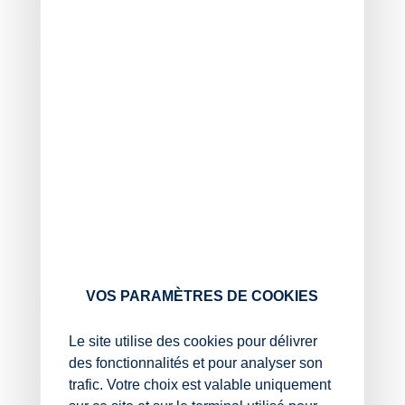
des parachutistes, souvent expérimentés, afin de les
larguer à une altitude donnée pour la réalisation de leur
saut.
Pour autant, l’administration fiscale, en requalifiant
cette activité de simple loisir ou de pratique sportive,
impose l’application du taux normal de 20 %, ce qui met
en grande difficulté économique ces professionnels.
En réponse, le Gouvernement rappelle que le taux
réduit de 10 % de la TVA s’applique au transport de
voyageurs, ce qui exclut les vols de largage de
parachutistes dans la mesure où ils ne sont pas
assimilables à du transport aérien et qu’ils n’en
présentent pas les caractéristiques.
VOS PARAMÈTRES DE COOKIES
Selon lui, l’objectif de ces vols n’est pas le transport
d’un voyageur d’un point à un autre, mais la pratique
Le site utilise des cookies pour délivrer
d’une discipline sportive. En outre, la licence de
des fonctionnalités et pour analyser son
parachutiste professionnel est inscrite dans la catégorie
trafic. Votre choix est valable uniquement
« travail aérien » lequel se définit comme toute
opération rémunérée utilisant un aéronef à d’autres fins