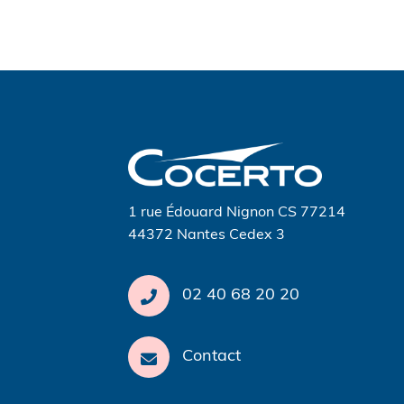
Navigation
de
l’article
1 rue Édouard Nignon CS 77214
44372 Nantes Cedex 3
02 40 68 20 20
Contact