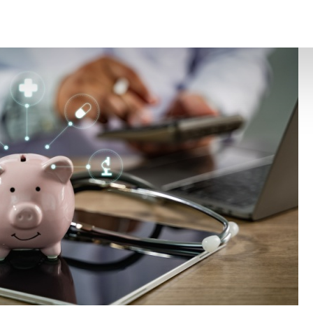
 montant en 2026 ?
– © Copyright WebLex