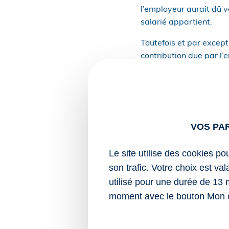
l’employeur aurait dû ve
salarié appartient.
Toutefois et par except
contribution due par l’
dispensé appartient.
Ce montant de référence
mois (contre 21,50 € p
En Alsace-Moselle, ce 
VOS PA
Notez que ces 2 montan
Le site utilise des cookies po
partiel du salarié disp
son trafic. Votre choix est va
Sources :
utilisé pour une durée de 13 
moment avec le bouton Mon 
Arrêté du 8 janvi
du code de la sécu