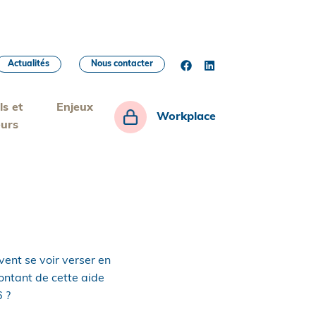
Actualités
Nous contacter
ls et
Enjeux
Workplace
eurs
vent se voir verser en
ontant de cette aide
 ?