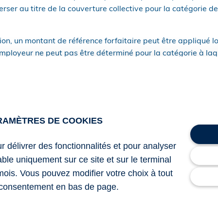
rser au titre de la couverture collective pour la catégorie de 
ion, un montant de référence forfaitaire peut être appliqué l
employeur ne peut pas être déterminé pour la catégorie à laqu
 forfaitaire, fixé annuellement, vient d’être revalorisé à ha
ar mois en 2025).
montant sera fixé à 7,44 € mensuels pour 2026 (contre 7,18
RAMÈTRES DE COOKIES
ts peuvent être proratisés, notamment dans l’hypothèse d’u
ur délivrer des fonctionnalités et pour analyser
ensé.
lable uniquement sur ce site et sur le terminal
mois. Vous pouvez modifier votre choix à tout
consentement en bas de page.
er 2025 fixant pour 2026 le montant du versement mentionné 
rité sociale