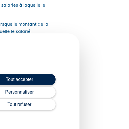
salariés à laquelle le
orsque le montant de la
elle le salarié
uteur de 22,27 € par
 € mensuels en 2024).
Tout accepter
n travail à temps
Personnaliser
Tout refuser
à l’article L. 911-7-1