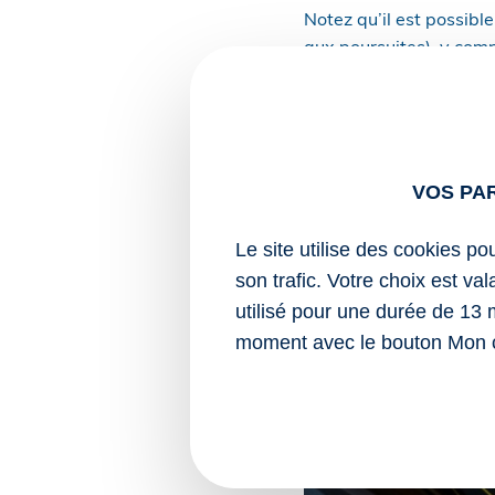
Notez qu’il est possible
aux poursuites), y comp
300 € ;
250 € en cas d’am
600 € en cas d’am
VOS PA
Sources :
Décret no 2025-12
Le site utilise des cookies po
en application de 
son trafic. Votre choix est va
à lutter contre la 
utilisé pour une durée de 13 
moment avec le bouton Mon 
Violence routière : créa