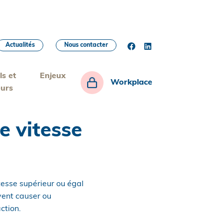
Actualités
Nous contacter
ls et
Enjeux
Workplace
eurs
de vitesse
tesse supérieur ou égal
vent causer ou
ction.