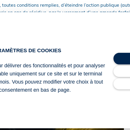
, toutes conditions remplies, d’éteindre l’action publique (aut
ris en cas de récidive, par le versement d’une amende forfai
ende forfaitaire minorée ;
ende forfaitaire majorée.
RAMÈTRES DE COOKIES
69 du 22 décembre 2025 pris pour la mise en œuvre du déli
ur délivrer des fonctionnalités et pour analyser
la loi no 2025-622 du 9 juillet 2025 portant création de l’hom
lable uniquement sur ce site et sur le terminal
violence routière
mois. Vous pouvez modifier votre choix à tout
consentement en bas de page.
tion d’un délit d’excès de vitesse
– © Copyright WebLex