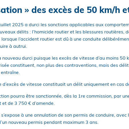
sation » des excès de 50 km/h e
9 juillet 2025 a durci les sanctions applicables aux comport
uveaux délits : l’homicide routier et les blessures routières, 
 lorsque l’accident routier est dû à une conduite délibéréme
ire à autrui.
 à nouveau durci puisque les excès de vitesse d’au moins 50
sée constituent, non plus des contraventions, mais des délit
entraîne.
e d’excès de vitesse constituait un délit uniquement en cas de
action pourra être sanctionnée, dès la 1re commission, par u
 et de 3 750 € d’amende.
e s’expose à une annulation de son permis de conduire, avec l
ce d’un nouveau permis pendant maximum 3 ans.