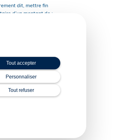
rement dit, mettre fin
taire d’un montant de :
Tout accepter
t d’excès de vitesse
icide routier et visant
Personnaliser
Tout refuser