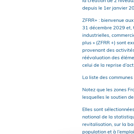
la création de 2 niveaux
depuis le 1er janvier 2
ZFRR+ : bienvenue aux n
31 décembre 2029 et, to
industrielles, commercia
plus » (ZFRR +) sont ex
provenant des activités
réévaluation des élémen
celui de la reprise d’act
La liste des communes s
Notez que les zones Fra
lesquelles le soutien de 
Elles sont sélectionnée
national de la statisti
revitalisation, sur la 
population et à l’emplo