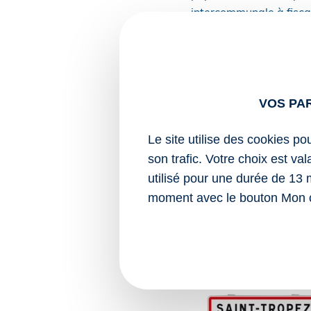
intercommunale à fiscal
Notez que ces mesures 
Sources :
Décret no 2025-62
VOS PA
ruralités revitalis
Arrêté du 9 juill
Le site utilise des cookies po
« plus »
son trafic. Votre choix est va
utilisé pour une durée de 13 
Zones France ruralités r
moment avec le bouton Mon 