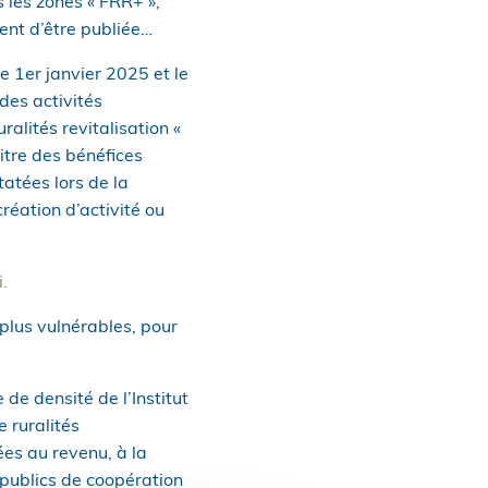
s les zones « FRR+ »,
ent d’être publiée…
e 1er janvier 2025 et le
des activités
alités revitalisation «
itre des bénéfices
atées lors de la
réation d’activité ou
i.
 plus vulnérables, pour
de densité de l’Institut
 ruralités
ées au revenu, à la
 publics de coopération