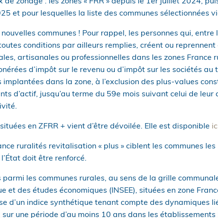
 de zonage : les zones « FRR » depuis le 1er juillet 2024, pui
025 et pour lesquelles la liste des communes sélectionnées vi
ouvelles communes ! Pour rappel, les personnes qui, entre l
utes conditions par ailleurs remplies, créent ou reprennent 
les, artisanales ou professionnelles dans les zones France rur
onérées d’impôt sur le revenu ou d’impôt sur les sociétés au t
 implantées dans la zone, à l’exclusion des plus-values const
ts d’actif, jusqu’au terme du 59e mois suivant celui de leur c
ivité.
ituées en ZFRR + vient d’être dévoilée. Elle est disponible
ic
nce ruralités revitalisation « plus » ciblent les communes les
l’État doit être renforcé.
s parmi les communes rurales, au sens de la grille communale 
que et des études économiques (INSEE), situées en zone France
base d’un indice synthétique tenant compte des dynamiques li
i sur une période d’au moins 10 ans dans les établissements