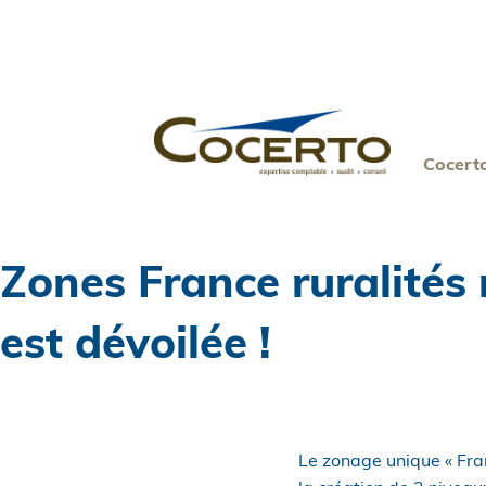
Skip
to
content
Cocert
Zones France ruralités r
est dévoilée !
Le zonage unique « Fran