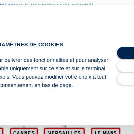
ité propre ou les bassins de vie concernés.
sont entrées en vigueur au 1er janvier 2025.
8 du 9 juillet 2025 relatif aux modalités de détermination 
RAMÈTRES DE COOKIES
ation « plus »
et 2025 constatant le classement de communes en zone France 
ur délivrer des fonctionnalités et pour analyser
lable uniquement sur ce site et sur le terminal
mois. Vous pouvez modifier votre choix à tout
evitalisation « plus » : la liste des communes est dévoilée !
– 
consentement en bas de page.