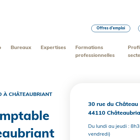
Offres d’emploi
o
Bureaux
Expertises
Formations
Profi
professionnelles
sect
O À CHÂTEAUBRIANT
30 rue du Château
44110 Châteaubria
omptable
Du lundi au jeudi : 8h
eaubriant
vendredi)