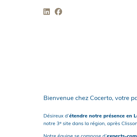
Bienvenue chez Cocerto, votre par
Désireux d’
étendre notre présence en L
notre 3ᵉ site dans la région, après Clisso
Notre équipe se compose d’
experts-com