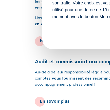
Immatriculation des sociétés, changements 
son trafic. Votre choix est va
entreprise fait face à de nombreux aspect
utilisé pour une durée de 13 
moment avec le bouton Mon 
Nos experts en droit et en fiscalité pren
en vigueur.
Nos solutions sur mesure
Audit et commissariat aux com
Au-delà de leur responsabilité légale pou
comptes
vous fournissent des recomman
accompagnement professionnel !
En savoir plus