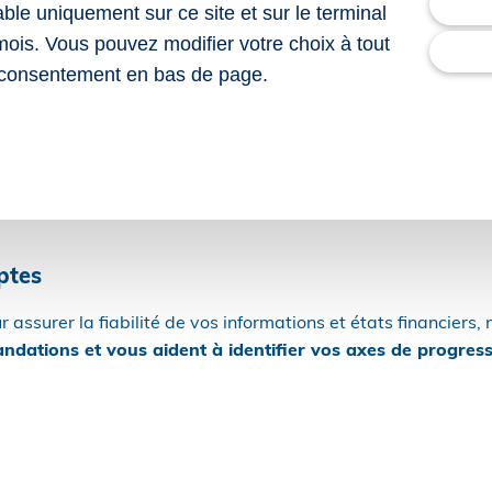
de statut juridique, protocoles de fusion ou d’acquisition, ai
lable uniquement sur ce site et sur le terminal
s juridiques.
mois. Vous pouvez modifier votre choix à tout
consentement en bas de page.
nent en charge ces missions juridiques pour
vous garantir une
ptes
r assurer la fiabilité de vos informations et états financiers
dations et vous aident à identifier vos axes de progres