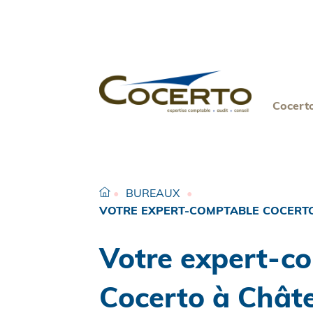
Skip
to
content
Cocert
•
BUREAUX
•
VOTRE EXPERT-COMPTABLE COCERT
Votre expert-c
Cocerto à Chât