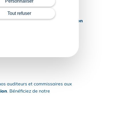
Personnaliser
nsi que la rédaction de bail : votre
Tout refuser
 conformité totale avec la législation
, nos auditeurs et commissaires aux
sion
. Bénéficiez de notre