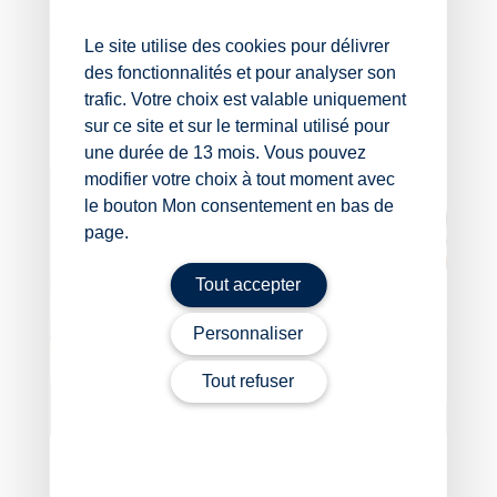
Source :
Le site utilise des cookies pour délivrer
des fonctionnalités et pour analyser son
Arrêt de la Cour de cassation, chambre sociale,
du 3 septembre 2025, no 24-16546
trafic. Votre choix est valable uniquement
sur ce site et sur le terminal utilisé pour
La petite histoire du jour
– © Copyright WebLex
une durée de 13 mois. Vous pouvez
modifier votre choix à tout moment avec
le bouton Mon consentement en bas de
page.
Tout accepter
Personnaliser
Tout refuser