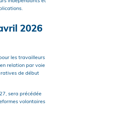
eurs indépendants et
plications.
avril 2026
pour les travailleurs
en relation par voie
aratives de début
027, sera précédée
teformes volontaires