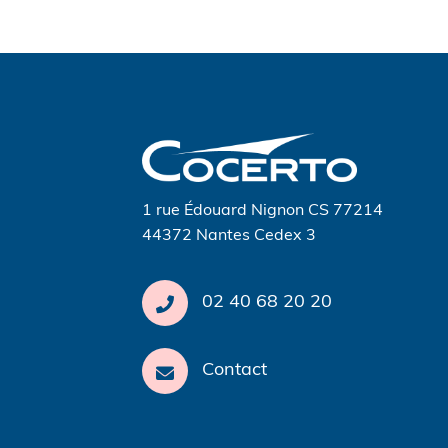
Navigation
de
l’article
1 rue Édouard Nignon CS 77214
44372 Nantes Cedex 3
02 40 68 20 20
Contact