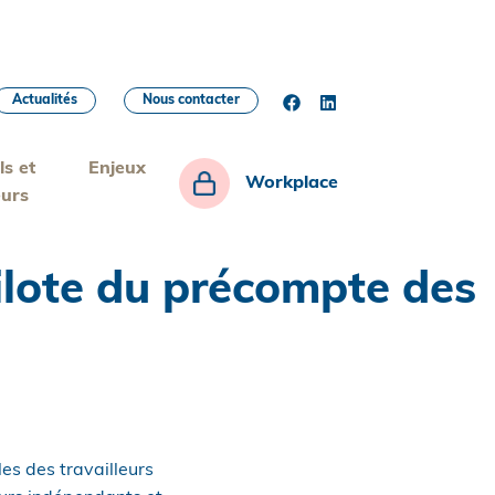
Actualités
Nous contacter
ls et
Enjeux
Workplace
eurs
pilote du précompte des
es des travailleurs