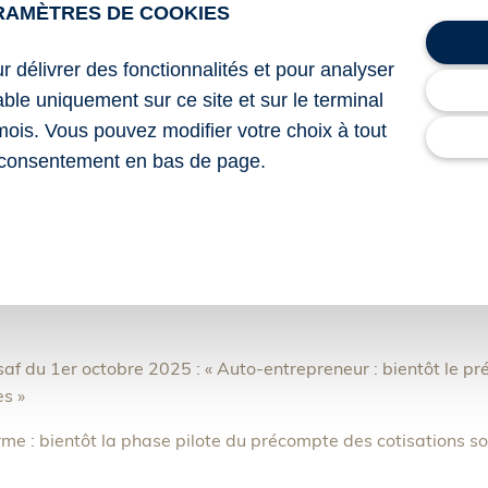
RAMÈTRES DE COOKIES
itif de précompte ne modifiera pas le montant des cotisations
ble à l’ensemble des auto-entrepreneurs en tenant compte,
ur délivrer des fonctionnalités et pour analyser
lable uniquement sur ce site et sur le terminal
trepreneur réalise une activité en dehors des plateformes ment
mois. Vous pouvez modifier votre choix à tout
-même le chiffre d’affaires issu de cette activité et payer les
consentement en bas de page.
es auto-entrepreneurs travaillant sur d’autres plateformes 
ement à la source de manière anticipée et qui devront, de ce
êmes les cotisations dues à l’Urssaf.
saf du 1er octobre 2025 : « Auto-entrepreneur : bientôt le p
es »
rme : bientôt la phase pilote du précompte des cotisations soc