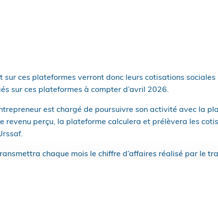
nt sur ces plateformes verront donc leurs cotisations sociales
és sur ces plateformes à compter d’avril 2026.
ntrepreneur est chargé de poursuivre son activité avec la 
 revenu perçu, la plateforme calculera et prélèvera les cotis
Urssaf.
ransmettra chaque mois le chiffre d’affaires réalisé par le tr
ent et reversera le montant des cotisations sociales prélev
iliter et simplifier les démarches administratives des travaill
cès aux droits sociaux tels que les indemnités journalières 