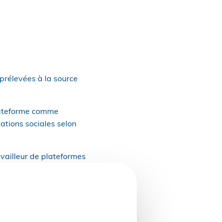
 prélevées à la source
plateforme comme
ations sociales selon
availleur de plateformes
ées.
eurs de plateformes. Il
en cas de maladie ou de