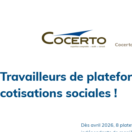
Skip
to
content
Cocert
Travailleurs de platefo
cotisations sociales !
Dès avril 2026, 8 plate