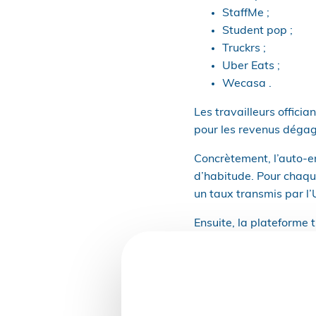
StaffMe ;
Student pop ;
Truckrs ;
Uber Eats ;
Wecasa .
Les travailleurs officia
pour les revenus dégag
Concrètement, l’auto-e
d’habitude. Pour chaque
un taux transmis par l’
Ensuite, la plateforme t
au cours du mois précéd
Ce dispositif entend fac
garantit également l’ac
retraite.