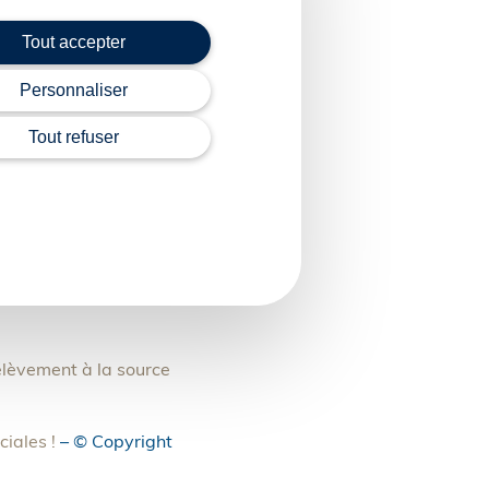
 sociales qui restera le
Tout accepter
 notamment, du secteur
Personnaliser
ionnées, il doit
Tout refuser
 cotisations sociales
non concernées par la
 fait, continuer à
rélèvement à la source
iales !
– © Copyright