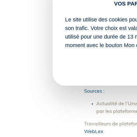
VOS PA
Précisons que le dispos
même que celui applica
Le site utilise des cookies po
d’activité.
son trafic. Votre choix est va
Attention : si l’autoen
utilisé pour une durée de 13 
continuer à déclarer lui
moment avec le bouton Mon 
correspondantes.
Il en va de même pour l
mise en œuvre du prélèv
déclarer et payer eux-m
Sources :
Actualité de l’Urs
par les plateform
Travailleurs de platefo
WebLex