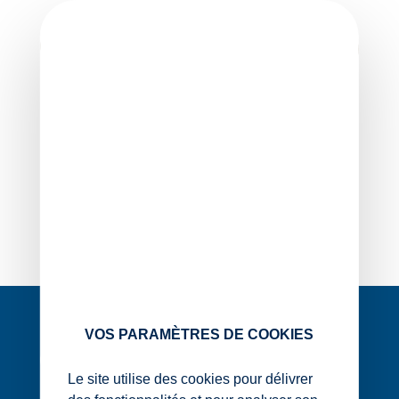
Skip
to
content
Catégorie :
Infos
Sociales
1
2
22
…
VOS PARAMÈTRES DE COOKIES
Le site utilise des cookies pour délivrer