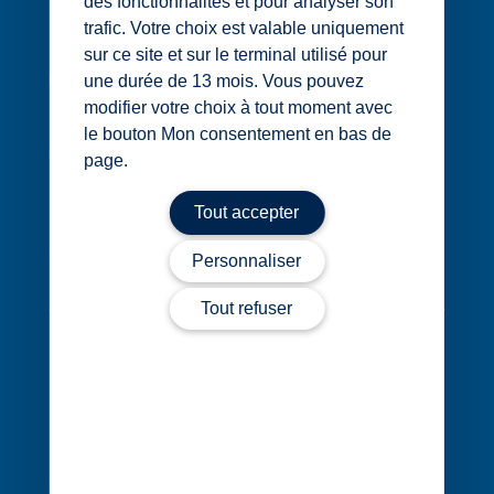
des fonctionnalités et pour analyser son
1 rue Édouard Nignon CS 77214
trafic. Votre choix est valable uniquement
44372 Nantes Cedex 3
sur ce site et sur le terminal utilisé pour
02 40 68 20 20
une durée de 13 mois. Vous pouvez
modifier votre choix à tout moment avec
le bouton Mon consentement en bas de
Contact
page.
Tout accepter
Personnaliser
Tout refuser
Évènements
Cocerto
Actualités
Nos bureaux
Nous rejoindre
Nos expertises
Vos secteurs