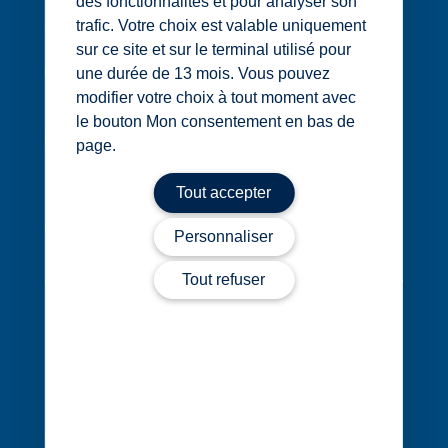
des fonctionnalités et pour analyser son
1 rue Édouard Nignon CS 77214
trafic. Votre choix est valable uniquement
44372 Nantes Cedex 3
sur ce site et sur le terminal utilisé pour
02 40 68 20 20
une durée de 13 mois. Vous pouvez
modifier votre choix à tout moment avec
le bouton Mon consentement en bas de
Contact
page.
Tout accepter
Personnaliser
Tout refuser
Évènements
Cocerto
Actualités
Nos bureaux
Nous rejoindre
Nos expertises
Vos secteurs