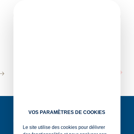
Skip
to
content
Catégorie :
Infos
Sociales
1
18
19
20
22
…
…
VOS PARAMÈTRES DE COOKIES
Le site utilise des cookies pour délivrer