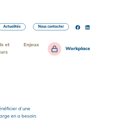
Actualités
Nous contacter
ls et
Enjeux
Workplace
eurs
néficier d’une
harge en a besoin.