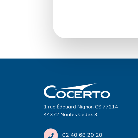
Navigation
de
l’article
1 rue Édouard Nignon CS 77214
44372 Nantes Cedex 3
02 40 68 20 20