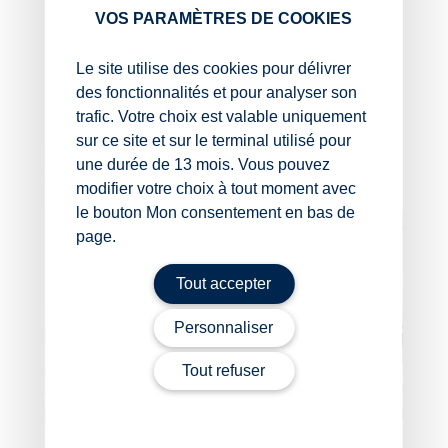
VOS PARAMÈTRES DE COOKIES
Décret no 2025-549 du 16 juin 2025 modifiant
l’annexe 1 du décret no 2022-968 du 30 juin 2022
Le site utilise des cookies pour délivrer
relatif aux zones d’aide à finalité régionale et aux
des fonctionnalités et pour analyser son
zones d’aide à l’investissement des petites et
trafic. Votre choix est valable uniquement
moyennes entreprises pour la période 2022-2027
sur ce site et sur le terminal utilisé pour
ZAFR : nouveau zonage, nouvelles communes
– ©
une durée de 13 mois. Vous pouvez
Copyright WebLex
modifier votre choix à tout moment avec
le bouton Mon consentement en bas de
page.
Tout accepter
Personnaliser
Tout refuser