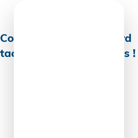
Skip
to
content
Contrôle Urssaf : l’accord
tacite ne se présume pas !
Une entreprise peut-elle échapper à un redressement
URSSAF en soutenant que sa pratique avait déjà été
vue, mais non contestée, lors d’un précédent contrôle ?
Oui, mais encore faut-il être capable de le prouver
précisément…
Absence d’observations