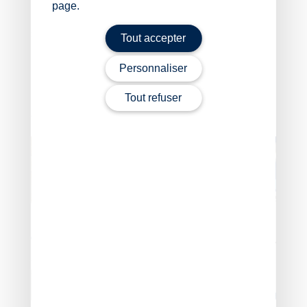
page.
pas.
Sources :
Tout accepter
Arrêt de la Cour de cassation, 2e chambre civile,
Personnaliser
du 13 mai 2026, no 23-22174
Tout refuser
Contrôle Urssaf : l’accord tacite ne se présume pas !
–
© Copyright WebLex