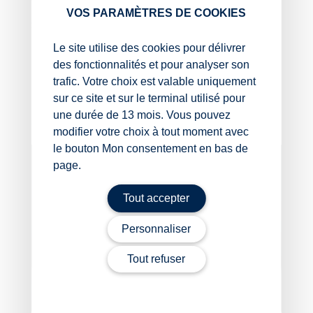
VOS PARAMÈTRES DE COOKIES
Sources :
Le site utilise des cookies pour délivrer
Arrêté du 11 juin 2026 modifiant l’arrêté du 14
des fonctionnalités et pour analyser son
janvier 2020 relatif à la prime de transition
trafic. Votre choix est valable uniquement
énergétique
sur ce site et sur le terminal utilisé pour
MaPrimeRénov’ : une attestation nécessaire
– ©
une durée de 13 mois. Vous pouvez
Copyright WebLex
modifier votre choix à tout moment avec
le bouton Mon consentement en bas de
page.
Tout accepter
Personnaliser
Tout refuser