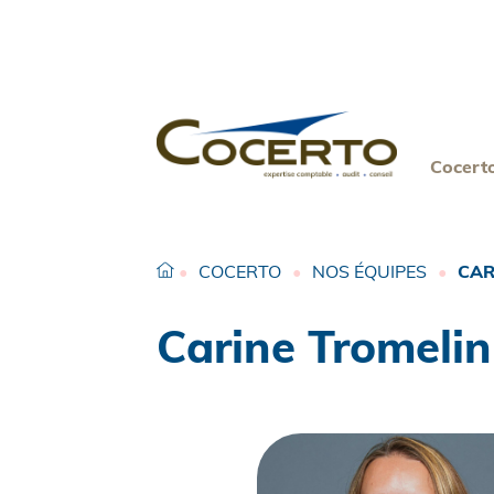
Skip
to
content
Cocert
•
COCERTO
•
NOS ÉQUIPES
•
CAR
Carine Tromelin