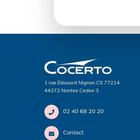
Navigation
de
l’article
1 rue Édouard Nignon CS 77214
44372 Nantes Cedex 3
02 40 68 20 20
Contact