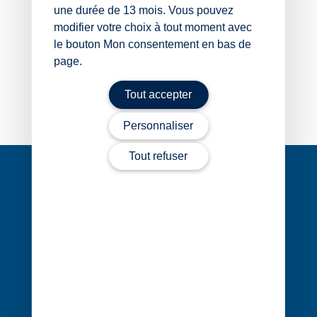
une durée de 13 mois. Vous pouvez
02 99 83 87 88
modifier votre choix à tout moment avec
le bouton Mon consentement en bas de
Contacter Myriama Tittiche-Chelali
page.
Tout accepter
Personnaliser
Navigation
Tout refuser
de
l’article
1 rue Édouard Nignon CS 77214
44372 Nantes Cedex 3
02 40 68 20 20