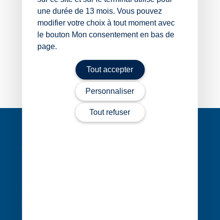
une durée de 13 mois. Vous pouvez
01 44 15 91 14
modifier votre choix à tout moment avec
le bouton Mon consentement en bas de
page.
Contacter Jonathan Sturm
Tout accepter
Personnaliser
Tout refuser
Navigation
de
l’article
1 rue Édouard Nignon CS 77214
44372 Nantes Cedex 3
02 40 68 20 20