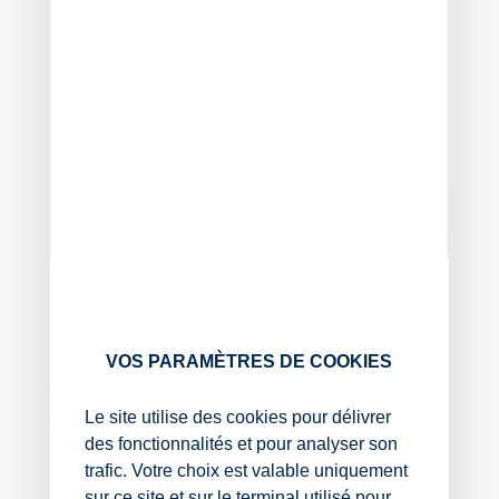
Expert-comptable et commissaire
VOS PARAMÈTRES DE COOKIES
aux comptes associé, Directeur
Le site utilise des cookies pour délivrer
général de Cocerto
des fonctionnalités et pour analyser son
Paris
trafic. Votre choix est valable uniquement
sur ce site et sur le terminal utilisé pour