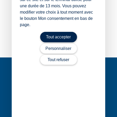
une durée de 13 mois. Vous pouvez
02 40 68 20 20
modifier votre choix à tout moment avec
le bouton Mon consentement en bas de
page.
Contacter Stéphane Chazé
Tout accepter
Personnaliser
Tout refuser
Navigation
de
l’article
1 rue Édouard Nignon CS 77214
44372 Nantes Cedex 3
02 40 68 20 20