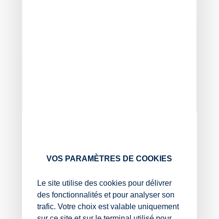
Expert-comptable et commissaire
VOS PARAMÈTRES DE COOKIES
aux comptes associé, Président de
Le site utilise des cookies pour délivrer
Cocerto
des fonctionnalités et pour analyser son
Nantes
trafic. Votre choix est valable uniquement
sur ce site et sur le terminal utilisé pour