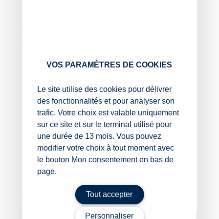
supplémentaire pour l’écoulement des stocks de
produits sur toute la chaîne de production (fabricants,
commerçants, professionnels, etc.).
Très concrètement, il sera donc interdit :
VOS PARAMÈTRES DE COOKIES
de mettre sur le marché des produits
cosmétiques contenant du TPO ;
Le site utilise des cookies pour délivrer
de mettre à disposition ces produits, y compris à
des fonctionnalités et pour analyser son
des professionnels ;
d’utiliser ces produits.
trafic. Votre choix est valable uniquement
sur ce site et sur le terminal utilisé pour
Sources :
une durée de 13 mois. Vous pouvez
modifier votre choix à tout moment avec
Ministère de l’Économie, des Finances et de la
Souveraineté industrielle et numérique –
le bouton Mon consentement en bas de
Actualité du 4 juillet 2025
page.
Esthétique : interdiction du TPO au 1er septembre 2025
Tout accepter
– © Copyright WebLex
Personnaliser