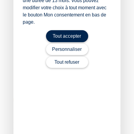
une durée de 13 mois. Vous pouvez
détaillés enfant par enfant, ce qui améliore la
modifier votre choix à tout moment avec
lisibilité des éléments déclarés.
le bouton Mon consentement en bas de
page.
Notez que des guides pratiques sont mis à disposition
dans l’espace numérique Pajemploi afin d’accompagner
Tout accepter
les employeurs et les salariés dans cette transition.
Sources :
Personnaliser
Actualité de l’urssaf.fr : « Pajemploi : une
Tout refuser
déclaration par enfant à partir de janvier 2026 »,
mise à jour le 25 janvier 2026
Garde d’enfants : la déclaration Pajemploi évolue en
2026
– © Copyright WebLex