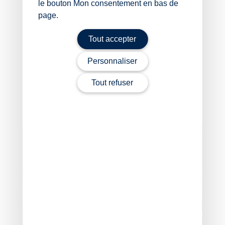
le bouton Mon consentement en bas de
attestant de leur capacité à remplir cette mission.
page.
Sources :
Tout accepter
Décret no 2026-22 du 20 janvier 2026 relatif au
service d’accès aux soins et à la permanence des
Personnaliser
soins dentaires
Tout refuser
SAS : un élargissement des professionnels compétents
pour assurer la régulation médicale
– © Copyright
WebLex