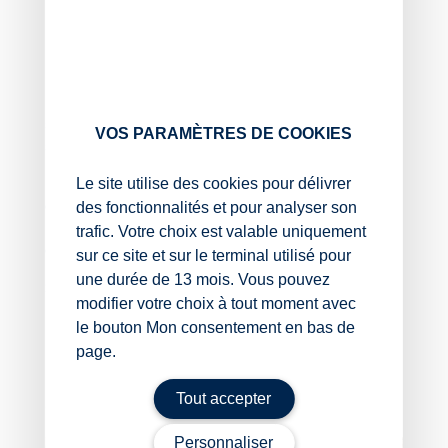
moins que cette dette est personnelle à son mari et
résulte uniquement de son fait.
Un raisonnement approuvé par le juge : parce qu’elle
n’est pas personnellement engagée dans la dette de
son mari, les biens personnels de l’épouse ne sont pas
VOS PARAMÈTRES DE COOKIES
saisissables par le créancier.
Le site utilise des cookies pour délivrer
En conclusion, et en termes plus techniques, l’assiette
des fonctionnalités et pour analyser son
du droit de poursuite du créancier se compose des
biens propres de l’époux et de la totalité des biens
trafic. Votre choix est valable uniquement
communs du couple.
sur ce site et sur le terminal utilisé pour
une durée de 13 mois. Vous pouvez
Sources :
modifier votre choix à tout moment avec
le bouton Mon consentement en bas de
Arrêt de la Cour de cassation, 1re chambre civile,
du 21 mai 2025, no 23-21684
page.
Mariage : pour le meilleur et pour les dettes ?
– ©
Tout accepter
Copyright WebLex
Personnaliser