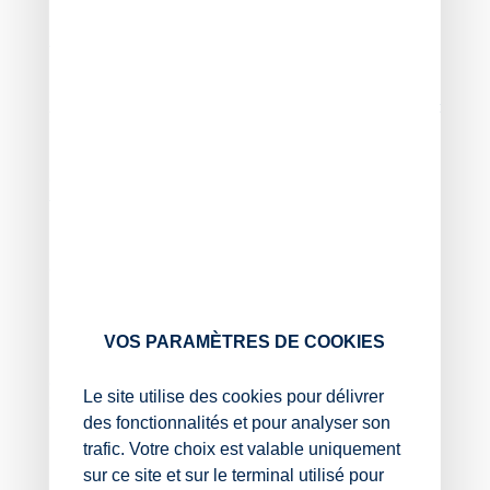
d’un des établissements de leur choix.
Ainsi, les employeurs ont jusqu’au 24 octobre 2025 pour
réaliser leur répartition.
Au-delà de cette date, les crédits non affectés le seront
par voie réglementaire, via des critères objectifs tenant
par exemple à l’implantation géographique des
entreprises et aux besoins de recrutement de certaines
formations, au niveau national.
Pour consulter la liste des établissements habilités, les
employeurs redevables de la taxe d’apprentissage sont
invités à consulter
les listes officielles des
établissements habilités
à la percevoir.
VOS PARAMÈTRES DE COOKIES
L’ensemble des fonds répartis au cours de cette 2e
campagne de répartition donnera lieu aux virements à
Le site utilise des cookies pour délivrer
compter du 7 novembre 2025.
des fonctionnalités et pour analyser son
trafic. Votre choix est valable uniquement
Pour mémoire, rappelons que la 1re période de
répartition qui s’est achevée le 27 juin 2025 a donné
sur ce site et sur le terminal utilisé pour