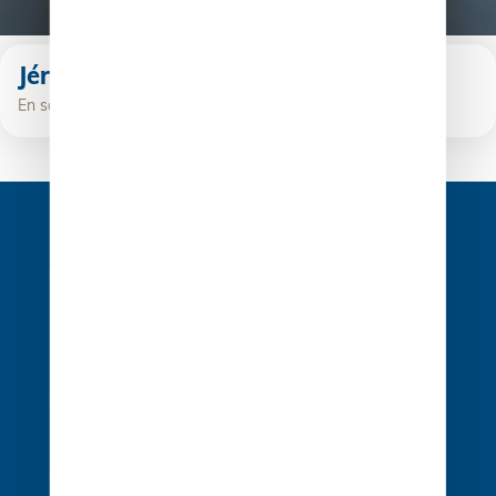
Jérôme Chatel
En savoir plus
1 rue Édouard Nignon CS 77214
44372 Nantes Cedex 3
02 40 68 20 20
Contact