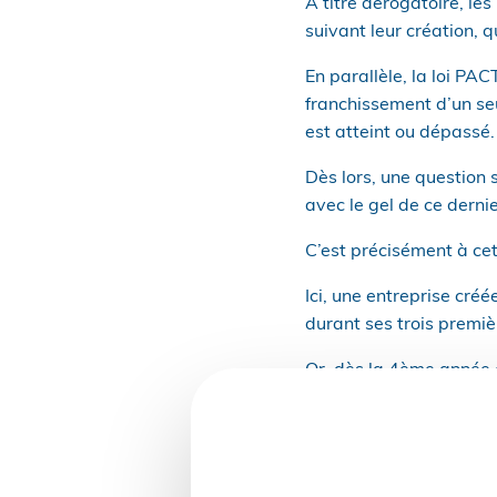
À titre dérogatoire, les
suivant leur création, qu
En parallèle, la loi PAC
franchissement d’un seu
est atteint ou dépassé.
Dès lors, une question s
avec le gel de ce dernie
C’est précisément à cet
Ici, une entreprise cré
durant ses trois premi
Or, dès la 4ème année e
se situe entre 20 et 149
Ce que l’entreprise cont
évoluer qu’après 5 anné