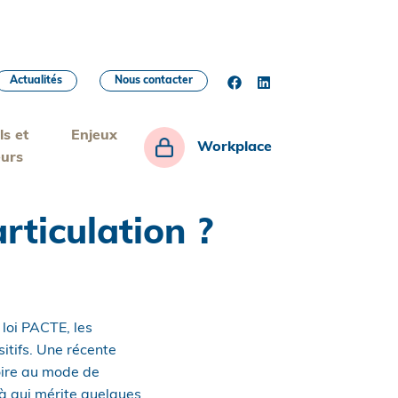
Actualités
Nous contacter
ls et
Enjeux
Workplace
eurs
articulation ?
 loi PACTE, les
itifs. Une récente
oire au mode de
là qui mérite quelques