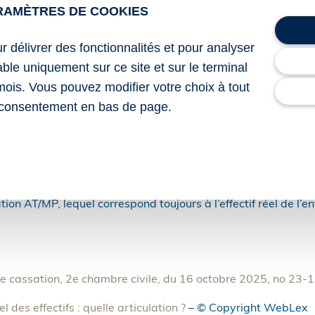
lectif jusqu’en 2025 ici.
RAMÈTRES DE COOKIES
AT, qui rappelle que les nouvelles entreprises ne bénéficient 
ur délivrer des fonctionnalités et pour analyser
e dérogatoire, puis doivent obligatoirement se voir appliquer 
ectif réel dès la 4e année.
lable uniquement sur ce site et sur le terminal
mois. Vous pouvez modifier votre choix à tout
, en validant l’interprétation de la CARSAT : le 1er mode de 
consentement en bas de page.
es ne résulte pas du franchissement d’un seuil.
4e année suivant sa création, soit en 2022, l’entreprise devai
n mixte.
 gel des seuils ne s’applique pas au passage automatique d
tion AT/MP, lequel correspond toujours à l’effectif réel de l’e
de cassation, 2e chambre civile, du 16 octobre 2025, no 23
l des effectifs : quelle articulation ?
– © Copyright WebLex