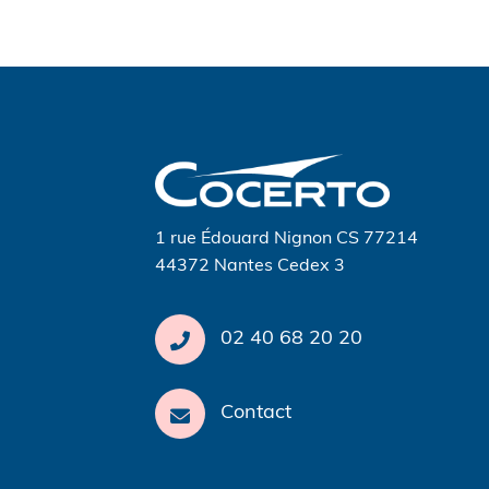
Navigation
de
l’article
1 rue Édouard Nignon CS 77214
44372 Nantes Cedex 3
02 40 68 20 20
Contact