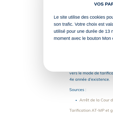
maintien du taux net col
VOS PA
« Faux ! », pour la CARS
Le site utilise des cookies po
pendant trois ans à titr
correspondant à leur eff
son trafic. Votre choix est va
utilisé pour une durée de 13 
Ce que confirme le juge
moment avec le bouton Mon 
aux nouvelles entrepris
En conséquence, dès la 
soumise à la tarificatio
Ainsi, le mécanisme de
vers le mode de tarifica
4e année d’existence.
Sources :
Arrêt de la Cour 
Tarification AT-MP et ge