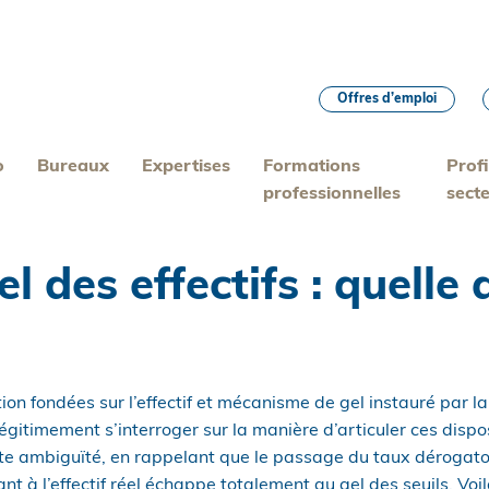
Offres d’emploi
o
Bureaux
Expertises
Formations
Profi
professionnelles
sect
l des effectifs : quelle 
tion fondées sur l’effectif et mécanisme de gel instauré par la
égitimement s’interroger sur la manière d’articuler ces dispos
oute ambiguïté, en rappelant que le passage du taux dérogat
nt à l’effectif réel échappe totalement au gel des seuils. Voi