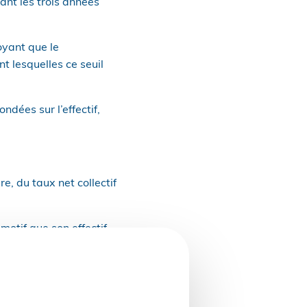
dant les trois années
oyant que le
t lesquelles ce seuil
ndées sur l’effectif,
e, du taux net collectif
motif que son effectif
ation AT/MP ne pouvait
 qui impliquait le