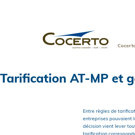
Skip
to
content
Cocert
Tarification AT-MP et ge
Entre règles de tarifica
entreprises pouvaient l
décision vient lever t
tarification corresponda