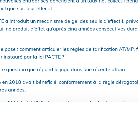
 nouvelles entreprises bénéficient d’un taux net collectif pen
el que soit leur effectif.
TE a introduit un mécanisme de gel des seuils d’effectif, prév
il ne produit d’effet qu’après cinq années consécutives duran
e pose : comment articuler les règles de tarification AT/MP, fo
r instauré par la loi PACTE ?
te question que répond le juge dans une récente affaire…
ée en 2018 avait bénéficié, conformément à la règle dérogatoir
ères années.
n 2022, la CARSAT lui a appliqué une tarification mixte, au 
 salariés.
este, en invoquant le gel des effectifs : selon elle, la tarific
es civiles consécutives de dépassement du seuil d’effectif, ce