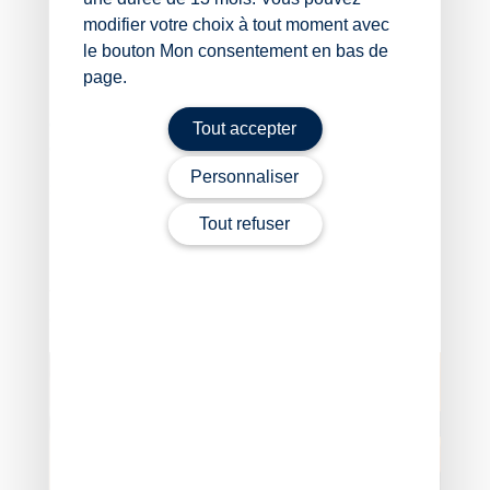
la région Nouvelle Aquitaine ;
modifier votre choix à tout moment avec
la communauté d’agglomération de la région de
le bouton Mon consentement en bas de
Château-Thierry.
page.
L’ensemble des nouveaux taux et périmètres
applicables dès le 1er janvier 2026 peuvent être
Tout accepter
consultés
ici
.
Personnaliser
Sources :
Tout refuser
Urssaf – Lettre circulaire du 7 novembre 2025,
LCIRC-2025-0000005
Versement mobilité : les taux 2026 sont disponibles !
–
© Copyright WebLex