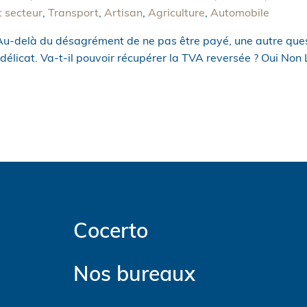
t secteur
,
Transport
,
Artisan
,
Agriculture
,
Automobile
u-delà du désagrément de ne pas être payé, une autre quest
indélicat. Va-t-il pouvoir récupérer la TVA reversée ? Oui No
Cocerto
Nos bureaux