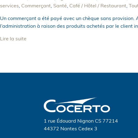
services
,
Commerçant
,
Santé
,
Café / Hôtel / Restaurant
,
Tou
Un commerçant a été payé avec un chèque sans provision. A
l’administration à raison des produits achetés par le client 
Lire la suite
1 rue Édouard Nignon CS 77214
44372 Nantes Cedex 3